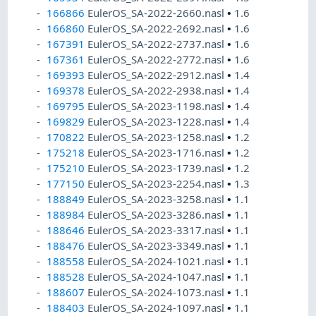
166866
EulerOS_SA-2022-2660.nasl
•
1.6
166860
EulerOS_SA-2022-2692.nasl
•
1.6
167391
EulerOS_SA-2022-2737.nasl
•
1.6
167361
EulerOS_SA-2022-2772.nasl
•
1.6
169393
EulerOS_SA-2022-2912.nasl
•
1.4
169378
EulerOS_SA-2022-2938.nasl
•
1.4
169795
EulerOS_SA-2023-1198.nasl
•
1.4
169829
EulerOS_SA-2023-1228.nasl
•
1.4
170822
EulerOS_SA-2023-1258.nasl
•
1.2
175218
EulerOS_SA-2023-1716.nasl
•
1.2
175210
EulerOS_SA-2023-1739.nasl
•
1.2
177150
EulerOS_SA-2023-2254.nasl
•
1.3
188849
EulerOS_SA-2023-3258.nasl
•
1.1
188984
EulerOS_SA-2023-3286.nasl
•
1.1
188646
EulerOS_SA-2023-3317.nasl
•
1.1
188476
EulerOS_SA-2023-3349.nasl
•
1.1
188558
EulerOS_SA-2024-1021.nasl
•
1.1
188528
EulerOS_SA-2024-1047.nasl
•
1.1
188607
EulerOS_SA-2024-1073.nasl
•
1.1
188403
EulerOS_SA-2024-1097.nasl
•
1.1