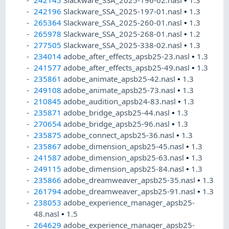
242145
Slackware_SSA_2025-196-02.nasl
•
1.3
242196
Slackware_SSA_2025-197-01.nasl
•
1.3
265364
Slackware_SSA_2025-260-01.nasl
•
1.3
265978
Slackware_SSA_2025-268-01.nasl
•
1.2
277505
Slackware_SSA_2025-338-02.nasl
•
1.3
234014
adobe_after_effects_apsb25-23.nasl
•
1.3
241577
adobe_after_effects_apsb25-49.nasl
•
1.3
235861
adobe_animate_apsb25-42.nasl
•
1.3
249108
adobe_animate_apsb25-73.nasl
•
1.3
210845
adobe_audition_apsb24-83.nasl
•
1.3
235871
adobe_bridge_apsb25-44.nasl
•
1.3
270654
adobe_bridge_apsb25-96.nasl
•
1.3
235875
adobe_connect_apsb25-36.nasl
•
1.3
235867
adobe_dimension_apsb25-45.nasl
•
1.3
241587
adobe_dimension_apsb25-63.nasl
•
1.3
249115
adobe_dimension_apsb25-84.nasl
•
1.3
235866
adobe_dreamweaver_apsb25-35.nasl
•
1.3
261794
adobe_dreamweaver_apsb25-91.nasl
•
1.3
238053
adobe_experience_manager_apsb25-
48.nasl
•
1.5
264629
adobe_experience_manager_apsb25-