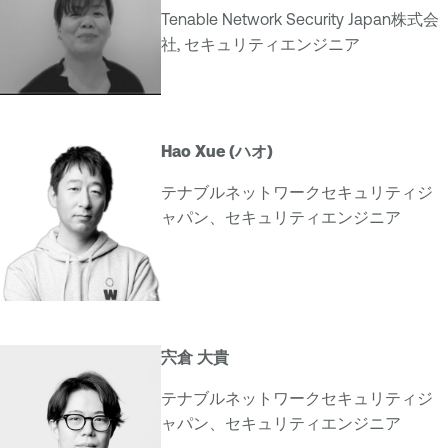
a
a
Tenable Network Security Japan株式会
g
n
社, セキュリティエンジニア
e
a
m
g
e
e
n
m
Hao Xue (ハオ)
t
e
n
テナブルネットワークセキュリティジ
t
ャパン、セキュリティエンジニア
宍倉 大貴
テナブルネットワークセキュリティジ
ャパン、セキュリティエンジニア