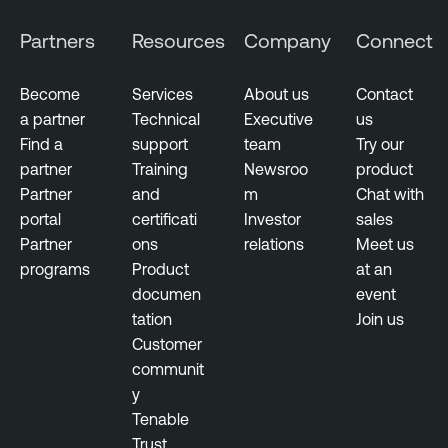
Partners
Resources
Company
Connect
Become
Services
About us
Contact
a partner
Technical
Executive
us
Find a
support
team
Try our
partner
Training
Newsroo
product
Partner
and
m
Chat with
portal
certificati
Investor
sales
Partner
ons
relations
Meet us
programs
Product
at an
documen
event
tation
Join us
Customer
communit
y
Tenable
Trust