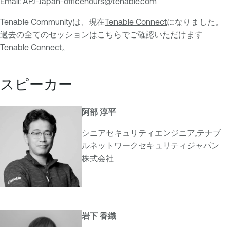
Email:
APJ-Japan-officehours@tenable.com
n
e
t
O
Tenable Communityは、現在
Tenable Connect
になりました。
V
n
過去の全てのセッションはこちらでご確認いただけます
u
e
Tenable Connect
。
l
V
n
u
スピーカー
e
l
r
n
a
e
阿部 淳平
b
r
シニアセキュリティエンジニア,テナブ
i
a
ルネットワークセキュリティジャパン
l
b
株式会社
i
i
t
l
y
i
M
t
a
y
岩下 香織
n
M