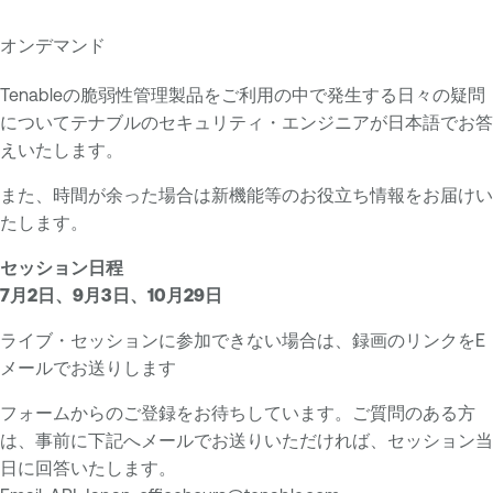
オンデマンド
E
T
x
e
Tenableの脆弱性管理製品をご利用の中で発生する日々の疑問
p
n
についてテナブルのセキュリティ・エンジニアが日本語でお答
o
a
えいたします。
s
b
また、時間が余った場合は新機能等のお役立ち情報をお届けい
u
l
たします。
r
e
e
O
セッション日程
M
n
7月2日、9月3日、10月29日
a
e
n
ライブ・セッションに参加できない場合は、録画のリンクをE
T
a
メールでお送りします
e
g
n
フォームからのご登録をお待ちしています。ご質問のある方
e
a
は、事前に下記へメールでお送りいただければ、セッション当
m
b
日に回答いたします。
e
l