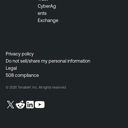
CyberAg
ents
Exchange
Privacy policy
Do not sell/share my personal information
Legal
508 compliance
© 2026 Tenable®, Inc. All rights reserved