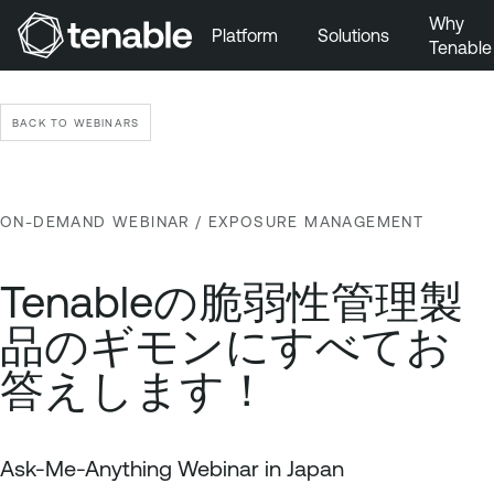
Why
Platform
Solutions
Tenable
Skip to Main Navigation
Skip to Main Content
BACK TO WEBINARS
Skip to Footer
ON-DEMAND WEBINAR
/ EXPOSURE MANAGEMENT
Tenableの脆弱性管理製
品のギモンにすべてお
答えします！
Ask-Me-Anything Webinar in Japan