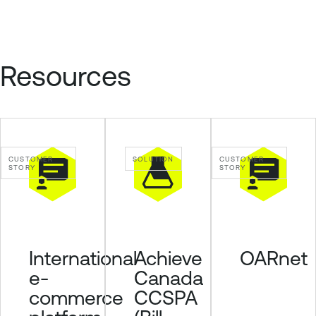
Resources
CUSTOMER
SOLUTION
CUSTOMER
STORY
STORY
Achieve
International
OARnet
Canada
e-
CCSPA
commerce