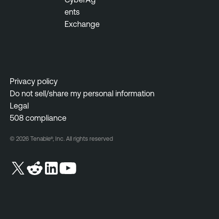
ents
Exchange
Privacy policy
Do not sell/share my personal information
Legal
508 compliance
© 2026 Tenable®, Inc. All rights reserved