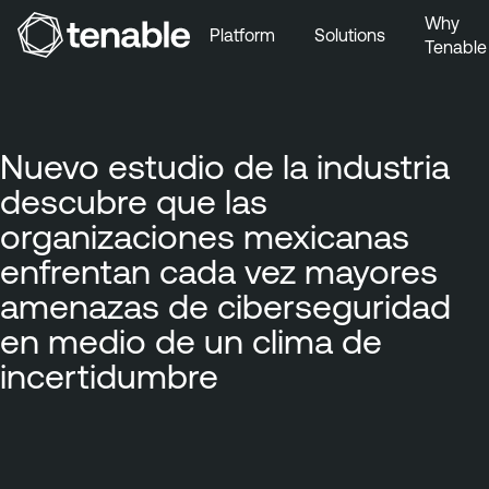
Why
Platform
Solutions
Tenable
Skip to Main Navigation
Skip to Main Content
Skip to Footer
Nuevo estudio de la industria
descubre que las
organizaciones mexicanas
enfrentan cada vez mayores
amenazas de ciberseguridad
en medio de un clima de
incertidumbre