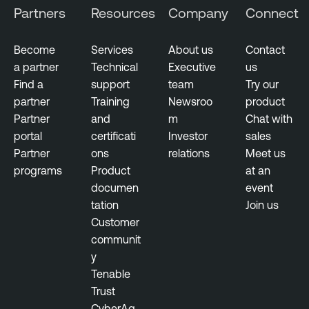
Partners
Resources
Company
Connect
Become
Services
About us
Contact
a partner
Technical
Executive
us
Find a
support
team
Try our
partner
Training
Newsroo
product
Partner
and
m
Chat with
portal
certificati
Investor
sales
Partner
ons
relations
Meet us
programs
Product
at an
documen
event
tation
Join us
Customer
communit
y
Tenable
Trust
CyberAg