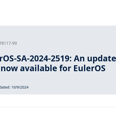
178117-99
erOS-SA-2024-2519: An updat
s now available for EulerOS
dated:
10/9/2024