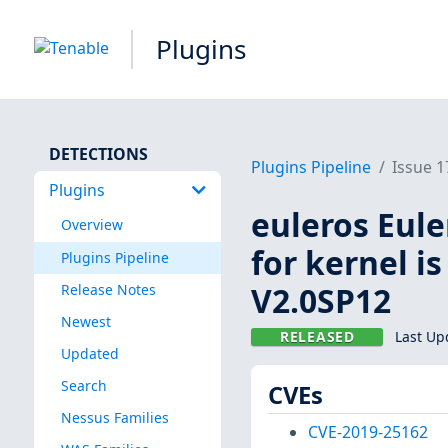
Plugins
DETECTIONS
Plugins Pipeline
Issue 
Plugins
euleros Eul
Overview
for kernel i
Plugins Pipeline
V2.0SP12
Release Notes
Newest
RELEASED
Last Up
Updated
Search
CVEs
Nessus Families
CVE-2019-25162