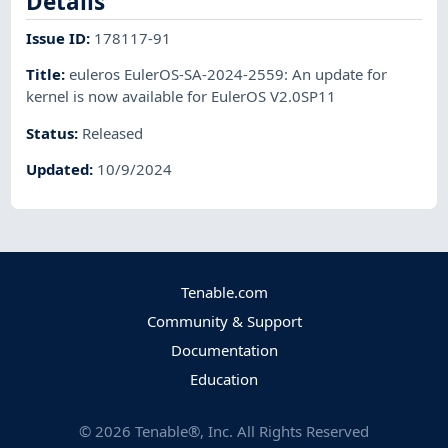
Details
Issue ID
:
178117-91
Title
:
euleros EulerOS-SA-2024-2559: An update for
kernel is now available for EulerOS V2.0SP11
Status
:
Released
Updated
:
10/9/2024
Tenable.com
Community & Support
Documentation
Education
©
2026
Tenable®, Inc. All Rights Reserved