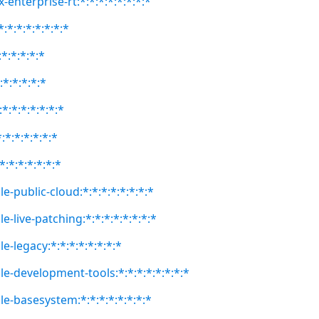
-enterprise-rt:*:*:*:*:*:*:*:*
:*:*:*:*:*:*:*
:*:*:*:*:*
:*:*:*:*:*
*:*:*:*:*:*:*
:*:*:*:*:*:*
*:*:*:*:*:*:*
e-public-cloud:*:*:*:*:*:*:*:*
e-live-patching:*:*:*:*:*:*:*:*
e-legacy:*:*:*:*:*:*:*:*
le-development-tools:*:*:*:*:*:*:*:*
le-basesystem:*:*:*:*:*:*:*:*