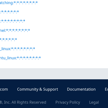
atching:*:*:*:*:*:*:*:*
:*:*:*:*:*:*
*:*:*:*:*:*:*:*
el:*:*:*:*:*:*:*:*
*:*:*:*:*:*
linux:*:*:*:*:*:*:*:*
tu_linux:*:*:*:*:*:*:*:*
.com
Community & Support
Documentation
E
, Inc. All Rights Reserved
Privacy Policy
Legal