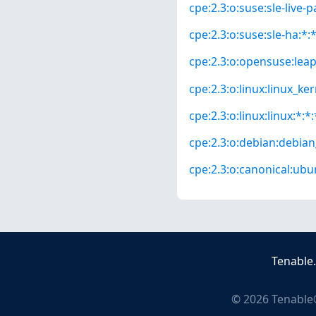
cpe:2.3:o:suse:sle-live-p
cpe:2.3:o:suse:sle-ha:*:*
cpe:2.3:o:opensuse:leap:
cpe:2.3:o:linux:linux_kern
cpe:2.3:o:linux:linux:*:*:
cpe:2.3:o:debian:debian_
cpe:2.3:o:canonical:ubun
Tenable
©
2026
Tenable®