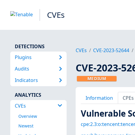
CVEs
DETECTIONS
CVEs
CVE-2023-52644
Plugins
CVE-2023-52
Audits
MEDIUM
Indicators
ANALYTICS
Information
CPEs
CVEs
Vulnerable S
Overview
cpe:2.3:o:tencent:tencen
Newest