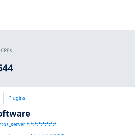
CPEs
644
Plugins
oftware
tos_server:*:*:*:*:*:*:*:*