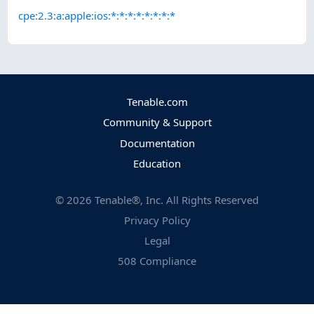
cpe:2.3:a:apple:ios:*:*:*:*:*:*:*:*
Tenable.com
Community & Support
Documentation
Education
©
2026
Tenable®, Inc. All Rights Reserved
Privacy Policy
Legal
508 Compliance