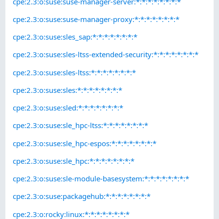
cpe:2.3:o:suse:suse-manager-server:*:*:*:*:*:*:*:*
cpe:2.3:o:suse:suse-manager-proxy:*:*:*:*:*:*:*:*
cpe:2.3:o:suse:sles_sap:*:*:*:*:*:*:*:*
cpe:2.3:o:suse:sles-ltss-extended-security:*:*:*:*:*:*:*:*
cpe:2.3:o:suse:sles-ltss:*:*:*:*:*:*:*:*
cpe:2.3:o:suse:sles:*:*:*:*:*:*:*:*
cpe:2.3:o:suse:sled:*:*:*:*:*:*:*:*
cpe:2.3:o:suse:sle_hpc-ltss:*:*:*:*:*:*:*:*
cpe:2.3:o:suse:sle_hpc-espos:*:*:*:*:*:*:*:*
cpe:2.3:o:suse:sle_hpc:*:*:*:*:*:*:*:*
cpe:2.3:o:suse:sle-module-basesystem:*:*:*:*:*:*:*:*
cpe:2.3:o:suse:packagehub:*:*:*:*:*:*:*:*
cpe:2.3:o:rocky:linux:*:*:*:*:*:*:*:*