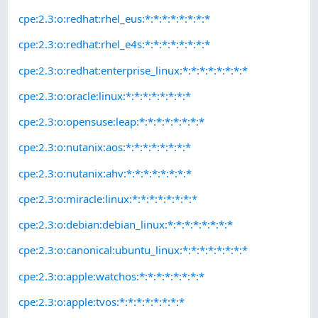
cpe:2.3:o:redhat:rhel_eus:*:*:*:*:*:*:*:*
cpe:2.3:o:redhat:rhel_e4s:*:*:*:*:*:*:*:*
cpe:2.3:o:redhat:enterprise_linux:*:*:*:*:*:*:*:*
cpe:2.3:o:oracle:linux:*:*:*:*:*:*:*:*
cpe:2.3:o:opensuse:leap:*:*:*:*:*:*:*:*
cpe:2.3:o:nutanix:aos:*:*:*:*:*:*:*:*
cpe:2.3:o:nutanix:ahv:*:*:*:*:*:*:*:*
cpe:2.3:o:miracle:linux:*:*:*:*:*:*:*:*
cpe:2.3:o:debian:debian_linux:*:*:*:*:*:*:*:*
cpe:2.3:o:canonical:ubuntu_linux:*:*:*:*:*:*:*:*
cpe:2.3:o:apple:watchos:*:*:*:*:*:*:*:*
cpe:2.3:o:apple:tvos:*:*:*:*:*:*:*:*