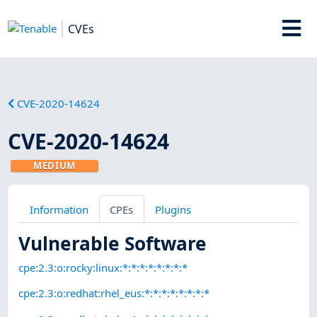
CVEs
CVE-2020-14624
CVE-2020-14624
MEDIUM
Information
CPEs
Plugins
Vulnerable Software
cpe:2.3:o:rocky:linux:*:*:*:*:*:*:*:*
cpe:2.3:o:redhat:rhel_eus:*:*:*:*:*:*:*:*