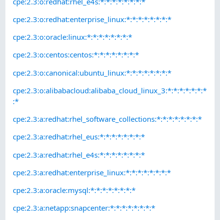
cpe:2.3:o:redhat:rhel_e4s:*:*:*:*:*:*:*:*
cpe:2.3:o:redhat:enterprise_linux:*:*:*:*:*:*:*:*
cpe:2.3:o:oracle:linux:*:*:*:*:*:*:*:*
cpe:2.3:o:centos:centos:*:*:*:*:*:*:*:*
cpe:2.3:o:canonical:ubuntu_linux:*:*:*:*:*:*:*:*
cpe:2.3:o:alibabacloud:alibaba_cloud_linux_3:*:*:*:*:*:*:*
:*
cpe:2.3:a:redhat:rhel_software_collections:*:*:*:*:*:*:*:*
cpe:2.3:a:redhat:rhel_eus:*:*:*:*:*:*:*:*
cpe:2.3:a:redhat:rhel_e4s:*:*:*:*:*:*:*:*
cpe:2.3:a:redhat:enterprise_linux:*:*:*:*:*:*:*:*
cpe:2.3:a:oracle:mysql:*:*:*:*:*:*:*:*
cpe:2.3:a:netapp:snapcenter:*:*:*:*:*:*:*:*