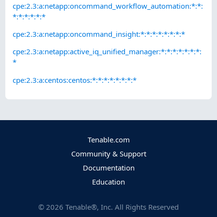
cpe:2.3:a:netapp:oncommand_workflow_automation:*:*:
*:*:*:*:*:*
cpe:2.3:a:netapp:oncommand_insight:*:*:*:*:*:*:*:*
cpe:2.3:a:netapp:active_iq_unified_manager:*:*:*:*:*:*:*:
*
cpe:2.3:a:centos:centos:*:*:*:*:*:*:*:*
Tenable.com
Community & Support
Documentation
Education
©
2026
Tenable®, Inc. All Rights Reserved