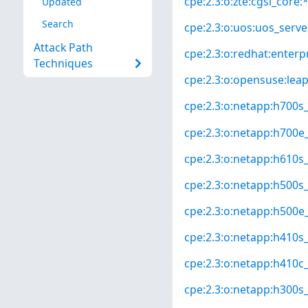
cpe:2.3:o:zte:cgsl_core:*
Updated
Search
cpe:2.3:o:uos:uos_server
Attack Path
cpe:2.3:o:redhat:enterpri
Techniques
cpe:2.3:o:opensuse:leap:
cpe:2.3:o:netapp:h700s_
cpe:2.3:o:netapp:h700e_
cpe:2.3:o:netapp:h610s_
cpe:2.3:o:netapp:h500s_
cpe:2.3:o:netapp:h500e_
cpe:2.3:o:netapp:h410s_
cpe:2.3:o:netapp:h410c_
cpe:2.3:o:netapp:h300s_