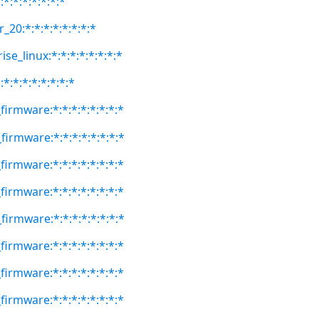
:*:*:*:*:*:*:*
_20:*:*:*:*:*:*:*:*
se_linux:*:*:*:*:*:*:*:*
*:*:*:*:*:*:*:*
firmware:*:*:*:*:*:*:*:*
firmware:*:*:*:*:*:*:*:*
firmware:*:*:*:*:*:*:*:*
firmware:*:*:*:*:*:*:*:*
firmware:*:*:*:*:*:*:*:*
firmware:*:*:*:*:*:*:*:*
firmware:*:*:*:*:*:*:*:*
firmware:*:*:*:*:*:*:*:*