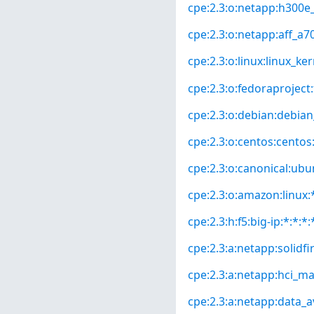
cpe:2.3:o:netapp:h300e_
cpe:2.3:o:netapp:aff_a70
cpe:2.3:o:linux:linux_kern
cpe:2.3:o:fedoraproject:
cpe:2.3:o:debian:debian_
cpe:2.3:o:centos:centos:*
cpe:2.3:o:canonical:ubun
cpe:2.3:o:amazon:linux:*
cpe:2.3:h:f5:big-ip:*:*:*:
cpe:2.3:a:netapp:solidfir
cpe:2.3:a:netapp:hci_m
cpe:2.3:a:netapp:data_ava