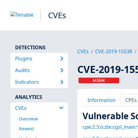
CVEs
DETECTIONS
CVEs
CVE-2019-15538
Plugins
CVE-2019-15
Audits
HIGH
Indicators
ANALYTICS
Information
CPEs
CVEs
Vulnerable S
Overview
cpe:2.3:o:zte:cgsl_main:*
Newest