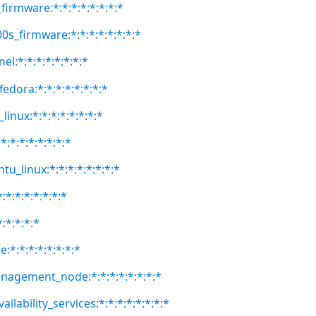
firmware:*:*:*:*:*:*:*:*
0s_firmware:*:*:*:*:*:*:*:*
el:*:*:*:*:*:*:*:*
fedora:*:*:*:*:*:*:*:*
linux:*:*:*:*:*:*:*:*
:*:*:*:*:*:*:*
tu_linux:*:*:*:*:*:*:*:*
:*:*:*:*:*:*:*
*:*:*:*:*
e:*:*:*:*:*:*:*:*
anagement_node:*:*:*:*:*:*:*:*
ilability_services:*:*:*:*:*:*:*:*