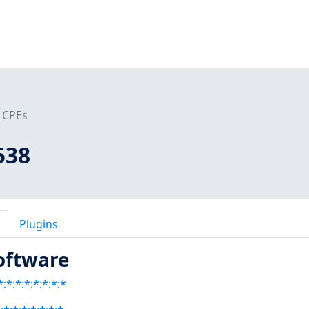
CPEs
538
Plugins
oftware
:*:*:*:*:*:*:*