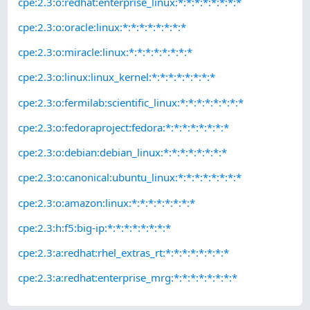
cpe:2.3:o:redhat:enterprise_linux:*:*:*:*:*:*:*:*
cpe:2.3:o:oracle:linux:*:*:*:*:*:*:*:*
cpe:2.3:o:miracle:linux:*:*:*:*:*:*:*:*
cpe:2.3:o:linux:linux_kernel:*:*:*:*:*:*:*:*
cpe:2.3:o:fermilab:scientific_linux:*:*:*:*:*:*:*:*
cpe:2.3:o:fedoraproject:fedora:*:*:*:*:*:*:*:*
cpe:2.3:o:debian:debian_linux:*:*:*:*:*:*:*:*
cpe:2.3:o:canonical:ubuntu_linux:*:*:*:*:*:*:*:*
cpe:2.3:o:amazon:linux:*:*:*:*:*:*:*:*
cpe:2.3:h:f5:big-ip:*:*:*:*:*:*:*:*
cpe:2.3:a:redhat:rhel_extras_rt:*:*:*:*:*:*:*:*
cpe:2.3:a:redhat:enterprise_mrg:*:*:*:*:*:*:*:*