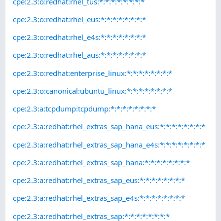
cpe:2.3:o:redhat:rhel_tus:*:*:*:*:*:*:*:*
cpe:2.3:o:redhat:rhel_eus:*:*:*:*:*:*:*:*
cpe:2.3:o:redhat:rhel_e4s:*:*:*:*:*:*:*:*
cpe:2.3:o:redhat:rhel_aus:*:*:*:*:*:*:*:*
cpe:2.3:o:redhat:enterprise_linux:*:*:*:*:*:*:*:*
cpe:2.3:o:canonical:ubuntu_linux:*:*:*:*:*:*:*:*
cpe:2.3:a:tcpdump:tcpdump:*:*:*:*:*:*:*:*
cpe:2.3:a:redhat:rhel_extras_sap_hana_eus:*:*:*:*:*:*:*:*
cpe:2.3:a:redhat:rhel_extras_sap_hana_e4s:*:*:*:*:*:*:*:*
cpe:2.3:a:redhat:rhel_extras_sap_hana:*:*:*:*:*:*:*:*
cpe:2.3:a:redhat:rhel_extras_sap_eus:*:*:*:*:*:*:*:*
cpe:2.3:a:redhat:rhel_extras_sap_e4s:*:*:*:*:*:*:*:*
cpe:2.3:a:redhat:rhel_extras_sap:*:*:*:*:*:*:*:*