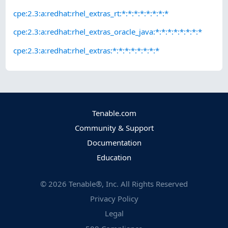
cpe:2.3:a:redhat:rhel_extras_rt:*:*:*:*:*:*:*:*
cpe:2.3:a:redhat:rhel_extras_oracle_java:*:*:*:*:*:*:*:*
cpe:2.3:a:redhat:rhel_extras:*:*:*:*:*:*:*:*
Tenable.com
Community & Support
Documentation
Education
©
2026
Tenable®, Inc. All Rights Reserved
Privacy Policy
Legal