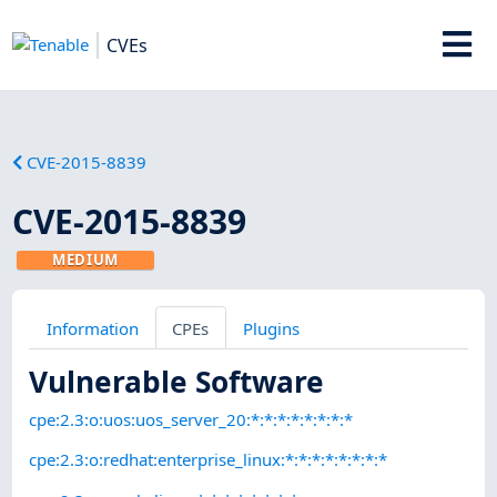
CVEs
CVE-2015-8839
CVE-2015-8839
MEDIUM
Information
CPEs
Plugins
Vulnerable Software
cpe:2.3:o:uos:uos_server_20:*:*:*:*:*:*:*:*
cpe:2.3:o:redhat:enterprise_linux:*:*:*:*:*:*:*:*