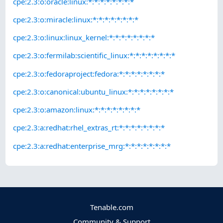
cpe:2.3:o:oracle:linux:*:*:*:*:*:*:*:*
cpe:2.3:o:miracle:linux:*:*:*:*:*:*:*:*
cpe:2.3:o:linux:linux_kernel:*:*:*:*:*:*:*:*
cpe:2.3:o:fermilab:scientific_linux:*:*:*:*:*:*:*:*
cpe:2.3:o:fedoraproject:fedora:*:*:*:*:*:*:*:*
cpe:2.3:o:canonical:ubuntu_linux:*:*:*:*:*:*:*:*
cpe:2.3:o:amazon:linux:*:*:*:*:*:*:*:*
cpe:2.3:a:redhat:rhel_extras_rt:*:*:*:*:*:*:*:*
cpe:2.3:a:redhat:enterprise_mrg:*:*:*:*:*:*:*:*
Tenable.com
Community & Support