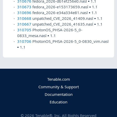
310676
fedora_2026-db1ef256e0.nasl
•
1.1
310673
fedora_2026-e153173659.nasl
•
1.1
310696
fedora_2026-e34a334e81.nasl
•
1.1
310668
unpatched_CVE_2026_41409.nasl
•
1.1
310667
unpatched_CVE_2026_41635.nasl
•
1.1
310705
PhotonOS_PHSA-2026-5_0-
0833_mesa.nasl
•
1.1
310706
PhotonOS_PHSA-2026-5_0-0830_vim.nasl
•
1.1
Tenable.com
Community & Support
Documentation
Education
©
2026
Tenable®, Inc. All Rights Reserved