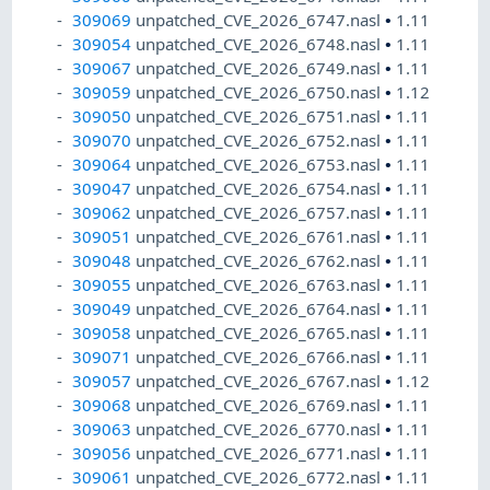
309069
unpatched_CVE_2026_6747.nasl
•
1.11
309054
unpatched_CVE_2026_6748.nasl
•
1.11
309067
unpatched_CVE_2026_6749.nasl
•
1.11
309059
unpatched_CVE_2026_6750.nasl
•
1.12
309050
unpatched_CVE_2026_6751.nasl
•
1.11
309070
unpatched_CVE_2026_6752.nasl
•
1.11
309064
unpatched_CVE_2026_6753.nasl
•
1.11
309047
unpatched_CVE_2026_6754.nasl
•
1.11
309062
unpatched_CVE_2026_6757.nasl
•
1.11
309051
unpatched_CVE_2026_6761.nasl
•
1.11
309048
unpatched_CVE_2026_6762.nasl
•
1.11
309055
unpatched_CVE_2026_6763.nasl
•
1.11
309049
unpatched_CVE_2026_6764.nasl
•
1.11
309058
unpatched_CVE_2026_6765.nasl
•
1.11
309071
unpatched_CVE_2026_6766.nasl
•
1.11
309057
unpatched_CVE_2026_6767.nasl
•
1.12
309068
unpatched_CVE_2026_6769.nasl
•
1.11
309063
unpatched_CVE_2026_6770.nasl
•
1.11
309056
unpatched_CVE_2026_6771.nasl
•
1.11
309061
unpatched_CVE_2026_6772.nasl
•
1.11