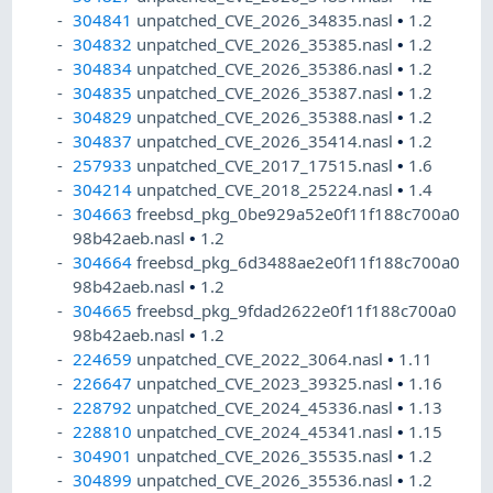
304841
unpatched_CVE_2026_34835.nasl
•
1.2
304832
unpatched_CVE_2026_35385.nasl
•
1.2
304834
unpatched_CVE_2026_35386.nasl
•
1.2
304835
unpatched_CVE_2026_35387.nasl
•
1.2
304829
unpatched_CVE_2026_35388.nasl
•
1.2
304837
unpatched_CVE_2026_35414.nasl
•
1.2
257933
unpatched_CVE_2017_17515.nasl
•
1.6
304214
unpatched_CVE_2018_25224.nasl
•
1.4
304663
freebsd_pkg_0be929a52e0f11f188c700a0
98b42aeb.nasl
•
1.2
304664
freebsd_pkg_6d3488ae2e0f11f188c700a0
98b42aeb.nasl
•
1.2
304665
freebsd_pkg_9fdad2622e0f11f188c700a0
98b42aeb.nasl
•
1.2
224659
unpatched_CVE_2022_3064.nasl
•
1.11
226647
unpatched_CVE_2023_39325.nasl
•
1.16
228792
unpatched_CVE_2024_45336.nasl
•
1.13
228810
unpatched_CVE_2024_45341.nasl
•
1.15
304901
unpatched_CVE_2026_35535.nasl
•
1.2
304899
unpatched_CVE_2026_35536.nasl
•
1.2