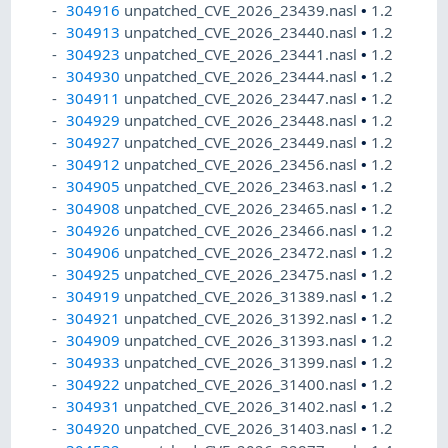
304916
unpatched_CVE_2026_23439.nasl
•
1.2
304913
unpatched_CVE_2026_23440.nasl
•
1.2
304923
unpatched_CVE_2026_23441.nasl
•
1.2
304930
unpatched_CVE_2026_23444.nasl
•
1.2
304911
unpatched_CVE_2026_23447.nasl
•
1.2
304929
unpatched_CVE_2026_23448.nasl
•
1.2
304927
unpatched_CVE_2026_23449.nasl
•
1.2
304912
unpatched_CVE_2026_23456.nasl
•
1.2
304905
unpatched_CVE_2026_23463.nasl
•
1.2
304908
unpatched_CVE_2026_23465.nasl
•
1.2
304926
unpatched_CVE_2026_23466.nasl
•
1.2
304906
unpatched_CVE_2026_23472.nasl
•
1.2
304925
unpatched_CVE_2026_23475.nasl
•
1.2
304919
unpatched_CVE_2026_31389.nasl
•
1.2
304921
unpatched_CVE_2026_31392.nasl
•
1.2
304909
unpatched_CVE_2026_31393.nasl
•
1.2
304933
unpatched_CVE_2026_31399.nasl
•
1.2
304922
unpatched_CVE_2026_31400.nasl
•
1.2
304931
unpatched_CVE_2026_31402.nasl
•
1.2
304920
unpatched_CVE_2026_31403.nasl
•
1.2