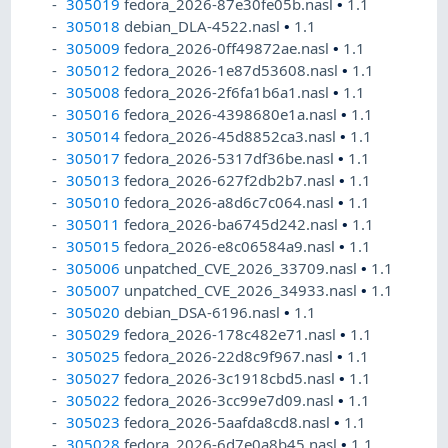
305019
fedora_2026-87e30fe05b.nasl
•
1.1
305018
debian_DLA-4522.nasl
•
1.1
305009
fedora_2026-0ff49872ae.nasl
•
1.1
305012
fedora_2026-1e87d53608.nasl
•
1.1
305008
fedora_2026-2f6fa1b6a1.nasl
•
1.1
305016
fedora_2026-4398680e1a.nasl
•
1.1
305014
fedora_2026-45d8852ca3.nasl
•
1.1
305017
fedora_2026-5317df36be.nasl
•
1.1
305013
fedora_2026-627f2db2b7.nasl
•
1.1
305010
fedora_2026-a8d6c7c064.nasl
•
1.1
305011
fedora_2026-ba6745d242.nasl
•
1.1
305015
fedora_2026-e8c06584a9.nasl
•
1.1
305006
unpatched_CVE_2026_33709.nasl
•
1.1
305007
unpatched_CVE_2026_34933.nasl
•
1.1
305020
debian_DSA-6196.nasl
•
1.1
305029
fedora_2026-178c482e71.nasl
•
1.1
305025
fedora_2026-22d8c9f967.nasl
•
1.1
305027
fedora_2026-3c1918cbd5.nasl
•
1.1
305022
fedora_2026-3cc99e7d09.nasl
•
1.1
305023
fedora_2026-5aafda8cd8.nasl
•
1.1
305028
fedora_2026-6d7e0a8b45.nasl
•
1.1