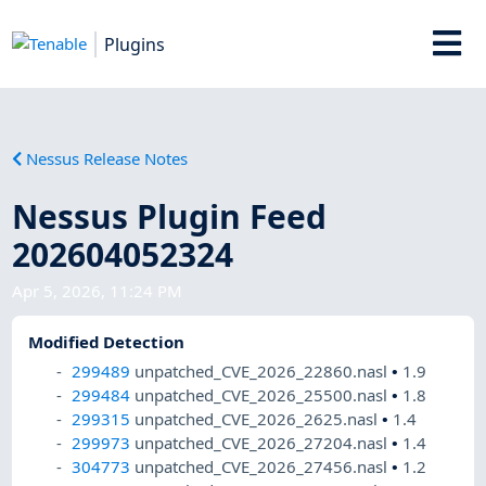
Plugins
Nessus Release Notes
Nessus Plugin Feed
202604052324
Apr 5, 2026, 11:24 PM
Modified Detection
299489
unpatched_CVE_2026_22860.nasl
•
1.9
299484
unpatched_CVE_2026_25500.nasl
•
1.8
299315
unpatched_CVE_2026_2625.nasl
•
1.4
299973
unpatched_CVE_2026_27204.nasl
•
1.4
304773
unpatched_CVE_2026_27456.nasl
•
1.2