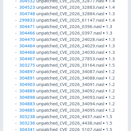
304532
unpatched_CVE_2026_32877.nasl
•
1.4
304523
unpatched_CVE_2026_32883.nasl
•
1.4
304748
unpatched_CVE_2026_32884.nasl
•
1.3
299833
unpatched_CVE_2025_61147.nasl
•
1.4
304471
unpatched_CVE_2026_0396.nasl
•
1.3
304466
unpatched_CVE_2026_0397.nasl
•
1.3
304470
unpatched_CVE_2026_24028.nasl
•
1.3
304464
unpatched_CVE_2026_24029.nasl
•
1.3
304468
unpatched_CVE_2026_24030.nasl
•
1.3
304467
unpatched_CVE_2026_27853.nasl
•
1.3
303275
unpatched_CVE_2026_33164.nasl
•
1.5
304897
unpatched_CVE_2026_34087.nasl
•
1.2
304891
unpatched_CVE_2026_34088.nasl
•
1.2
304903
unpatched_CVE_2026_34091.nasl
•
1.2
304889
unpatched_CVE_2026_34092.nasl
•
1.2
304898
unpatched_CVE_2026_34093.nasl
•
1.2
304883
unpatched_CVE_2026_34094.nasl
•
1.2
304885
unpatched_CVE_2026_34095.nasl
•
1.2
303238
unpatched_CVE_2026_4437.nasl
•
1.5
303236
unpatched_CVE_2026_4438.nasl
•
1.5
304341
unpatched_CVE_2026_5107.nasl
•
1.5