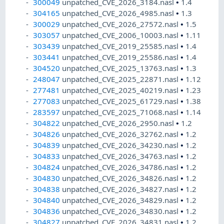
300049
unpatched_CVE_2026_3184.nasl
•
1.4
304165
unpatched_CVE_2026_4985.nasl
•
1.3
300029
unpatched_CVE_2026_27572.nasl
•
1.5
303057
unpatched_CVE_2006_10003.nasl
•
1.11
303439
unpatched_CVE_2019_25585.nasl
•
1.4
303441
unpatched_CVE_2019_25586.nasl
•
1.4
304520
unpatched_CVE_2025_13763.nasl
•
1.3
248047
unpatched_CVE_2025_22871.nasl
•
1.12
277481
unpatched_CVE_2025_40219.nasl
•
1.23
277083
unpatched_CVE_2025_61729.nasl
•
1.38
283597
unpatched_CVE_2025_71068.nasl
•
1.14
304822
unpatched_CVE_2026_2950.nasl
•
1.2
304826
unpatched_CVE_2026_32762.nasl
•
1.2
304839
unpatched_CVE_2026_34230.nasl
•
1.2
304833
unpatched_CVE_2026_34763.nasl
•
1.2
304824
unpatched_CVE_2026_34786.nasl
•
1.2
304830
unpatched_CVE_2026_34826.nasl
•
1.2
304838
unpatched_CVE_2026_34827.nasl
•
1.2
304840
unpatched_CVE_2026_34829.nasl
•
1.2
304836
unpatched_CVE_2026_34830.nasl
•
1.2
304827
unpatched_CVE_2026_34831.nasl
•
1.2