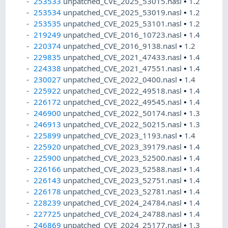
253533
unpatched_CVE_2025_53015.nasl
•
1.2
253534
unpatched_CVE_2025_53019.nasl
•
1.2
253535
unpatched_CVE_2025_53101.nasl
•
1.2
219249
unpatched_CVE_2016_10723.nasl
•
1.4
220374
unpatched_CVE_2016_9138.nasl
•
1.2
229835
unpatched_CVE_2021_47433.nasl
•
1.4
224338
unpatched_CVE_2021_47551.nasl
•
1.4
230027
unpatched_CVE_2022_0400.nasl
•
1.4
225922
unpatched_CVE_2022_49518.nasl
•
1.4
226172
unpatched_CVE_2022_49545.nasl
•
1.4
246900
unpatched_CVE_2022_50174.nasl
•
1.3
246913
unpatched_CVE_2022_50215.nasl
•
1.3
225899
unpatched_CVE_2023_1193.nasl
•
1.4
225920
unpatched_CVE_2023_39179.nasl
•
1.4
225900
unpatched_CVE_2023_52500.nasl
•
1.4
226166
unpatched_CVE_2023_52588.nasl
•
1.4
226143
unpatched_CVE_2023_52751.nasl
•
1.4
226178
unpatched_CVE_2023_52781.nasl
•
1.4
228239
unpatched_CVE_2024_24784.nasl
•
1.4
227725
unpatched_CVE_2024_24788.nasl
•
1.4
246869
unpatched_CVE_2024_25177.nasl
•
1.3