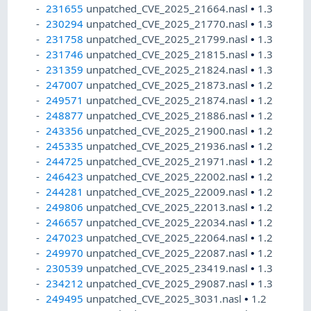
231655
unpatched_CVE_2025_21664.nasl
•
1.3
230294
unpatched_CVE_2025_21770.nasl
•
1.3
231758
unpatched_CVE_2025_21799.nasl
•
1.3
231746
unpatched_CVE_2025_21815.nasl
•
1.3
231359
unpatched_CVE_2025_21824.nasl
•
1.3
247007
unpatched_CVE_2025_21873.nasl
•
1.2
249571
unpatched_CVE_2025_21874.nasl
•
1.2
248877
unpatched_CVE_2025_21886.nasl
•
1.2
243356
unpatched_CVE_2025_21900.nasl
•
1.2
245335
unpatched_CVE_2025_21936.nasl
•
1.2
244725
unpatched_CVE_2025_21971.nasl
•
1.2
246423
unpatched_CVE_2025_22002.nasl
•
1.2
244281
unpatched_CVE_2025_22009.nasl
•
1.2
249806
unpatched_CVE_2025_22013.nasl
•
1.2
246657
unpatched_CVE_2025_22034.nasl
•
1.2
247023
unpatched_CVE_2025_22064.nasl
•
1.2
249970
unpatched_CVE_2025_22087.nasl
•
1.2
230539
unpatched_CVE_2025_23419.nasl
•
1.3
234212
unpatched_CVE_2025_29087.nasl
•
1.3
249495
unpatched_CVE_2025_3031.nasl
•
1.2