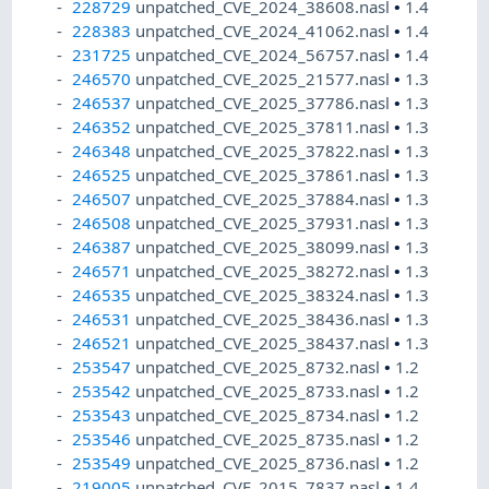
228729
unpatched_CVE_2024_38608.nasl
•
1.4
228383
unpatched_CVE_2024_41062.nasl
•
1.4
231725
unpatched_CVE_2024_56757.nasl
•
1.4
246570
unpatched_CVE_2025_21577.nasl
•
1.3
246537
unpatched_CVE_2025_37786.nasl
•
1.3
246352
unpatched_CVE_2025_37811.nasl
•
1.3
246348
unpatched_CVE_2025_37822.nasl
•
1.3
246525
unpatched_CVE_2025_37861.nasl
•
1.3
246507
unpatched_CVE_2025_37884.nasl
•
1.3
246508
unpatched_CVE_2025_37931.nasl
•
1.3
246387
unpatched_CVE_2025_38099.nasl
•
1.3
246571
unpatched_CVE_2025_38272.nasl
•
1.3
246535
unpatched_CVE_2025_38324.nasl
•
1.3
246531
unpatched_CVE_2025_38436.nasl
•
1.3
246521
unpatched_CVE_2025_38437.nasl
•
1.3
253547
unpatched_CVE_2025_8732.nasl
•
1.2
253542
unpatched_CVE_2025_8733.nasl
•
1.2
253543
unpatched_CVE_2025_8734.nasl
•
1.2
253546
unpatched_CVE_2025_8735.nasl
•
1.2
253549
unpatched_CVE_2025_8736.nasl
•
1.2
219005
unpatched_CVE_2015_7837.nasl
•
1.4