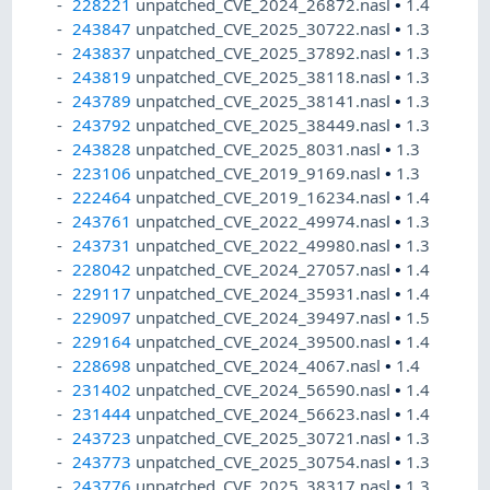
228221
unpatched_CVE_2024_26872.nasl
•
1.4
243847
unpatched_CVE_2025_30722.nasl
•
1.3
243837
unpatched_CVE_2025_37892.nasl
•
1.3
243819
unpatched_CVE_2025_38118.nasl
•
1.3
243789
unpatched_CVE_2025_38141.nasl
•
1.3
243792
unpatched_CVE_2025_38449.nasl
•
1.3
243828
unpatched_CVE_2025_8031.nasl
•
1.3
223106
unpatched_CVE_2019_9169.nasl
•
1.3
222464
unpatched_CVE_2019_16234.nasl
•
1.4
243761
unpatched_CVE_2022_49974.nasl
•
1.3
243731
unpatched_CVE_2022_49980.nasl
•
1.3
228042
unpatched_CVE_2024_27057.nasl
•
1.4
229117
unpatched_CVE_2024_35931.nasl
•
1.4
229097
unpatched_CVE_2024_39497.nasl
•
1.5
229164
unpatched_CVE_2024_39500.nasl
•
1.4
228698
unpatched_CVE_2024_4067.nasl
•
1.4
231402
unpatched_CVE_2024_56590.nasl
•
1.4
231444
unpatched_CVE_2024_56623.nasl
•
1.4
243723
unpatched_CVE_2025_30721.nasl
•
1.3
243773
unpatched_CVE_2025_30754.nasl
•
1.3
243776
unpatched_CVE_2025_38317.nasl
•
1.3