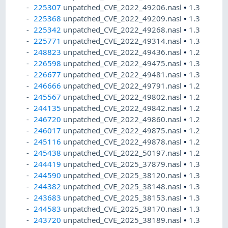
225307
unpatched_CVE_2022_49206.nasl
•
1.3
225368
unpatched_CVE_2022_49209.nasl
•
1.3
225342
unpatched_CVE_2022_49268.nasl
•
1.3
225771
unpatched_CVE_2022_49314.nasl
•
1.3
248823
unpatched_CVE_2022_49436.nasl
•
1.2
226598
unpatched_CVE_2022_49475.nasl
•
1.3
226677
unpatched_CVE_2022_49481.nasl
•
1.3
246666
unpatched_CVE_2022_49791.nasl
•
1.2
245567
unpatched_CVE_2022_49802.nasl
•
1.2
244135
unpatched_CVE_2022_49842.nasl
•
1.2
246720
unpatched_CVE_2022_49860.nasl
•
1.2
246017
unpatched_CVE_2022_49875.nasl
•
1.2
245116
unpatched_CVE_2022_49878.nasl
•
1.2
245438
unpatched_CVE_2022_50197.nasl
•
1.2
244419
unpatched_CVE_2025_37879.nasl
•
1.3
244590
unpatched_CVE_2025_38120.nasl
•
1.3
244382
unpatched_CVE_2025_38148.nasl
•
1.3
243683
unpatched_CVE_2025_38153.nasl
•
1.3
244583
unpatched_CVE_2025_38170.nasl
•
1.3
243720
unpatched_CVE_2025_38189.nasl
•
1.3