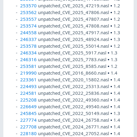
253570
unpatched_CVE_2025_47219.nasl
•
1.2
253562
unpatched_CVE_2025_47806.nasl
•
1.2
253557
unpatched_CVE_2025_47807.nasl
•
1.2
253574
unpatched_CVE_2025_47808.nasl
•
1.2
244558
unpatched_CVE_2025_47917.nasl
•
1.3
246337
unpatched_CVE_2025_48924.nasl
•
1.3
253578
unpatched_CVE_2025_55014.nasl
•
1.2
246334
unpatched_CVE_2025_5917.nasl
•
1.3
246316
unpatched_CVE_2025_7783.nasl
•
1.3
253581
unpatched_CVE_2025_8585.nasl
•
1.2
219990
unpatched_CVE_2016_8660.nasl
•
1.4
223361
unpatched_CVE_2020_15802.nasl
•
1.4
224493
unpatched_CVE_2022_25313.nasl
•
1.4
224581
unpatched_CVE_2022_25836.nasl
•
1.4
225208
unpatched_CVE_2022_49360.nasl
•
1.4
226649
unpatched_CVE_2022_49540.nasl
•
1.4
245845
unpatched_CVE_2022_50149.nasl
•
1.3
227774
unpatched_CVE_2024_26758.nasl
•
1.4
227708
unpatched_CVE_2024_26771.nasl
•
1.4
228180
unpatched_CVE_2024_27052.nasl
•
1.4