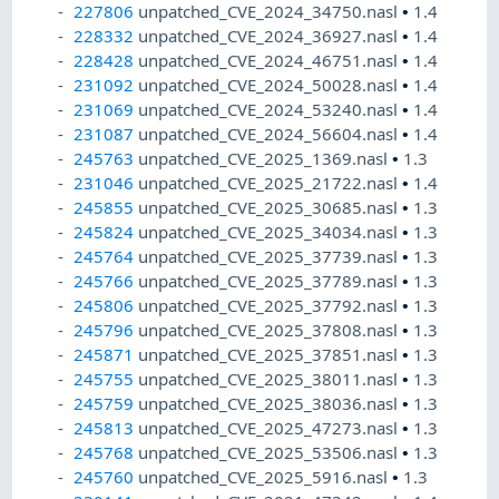
227806
unpatched_CVE_2024_34750.nasl
•
1.4
228332
unpatched_CVE_2024_36927.nasl
•
1.4
228428
unpatched_CVE_2024_46751.nasl
•
1.4
231092
unpatched_CVE_2024_50028.nasl
•
1.4
231069
unpatched_CVE_2024_53240.nasl
•
1.4
231087
unpatched_CVE_2024_56604.nasl
•
1.4
245763
unpatched_CVE_2025_1369.nasl
•
1.3
231046
unpatched_CVE_2025_21722.nasl
•
1.4
245855
unpatched_CVE_2025_30685.nasl
•
1.3
245824
unpatched_CVE_2025_34034.nasl
•
1.3
245764
unpatched_CVE_2025_37739.nasl
•
1.3
245766
unpatched_CVE_2025_37789.nasl
•
1.3
245806
unpatched_CVE_2025_37792.nasl
•
1.3
245796
unpatched_CVE_2025_37808.nasl
•
1.3
245871
unpatched_CVE_2025_37851.nasl
•
1.3
245755
unpatched_CVE_2025_38011.nasl
•
1.3
245759
unpatched_CVE_2025_38036.nasl
•
1.3
245813
unpatched_CVE_2025_47273.nasl
•
1.3
245768
unpatched_CVE_2025_53506.nasl
•
1.3
245760
unpatched_CVE_2025_5916.nasl
•
1.3