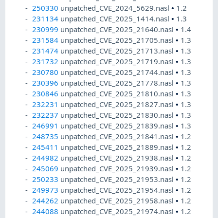
250330
unpatched_CVE_2024_5629.nasl
•
1.2
231134
unpatched_CVE_2025_1414.nasl
•
1.3
230999
unpatched_CVE_2025_21640.nasl
•
1.4
231584
unpatched_CVE_2025_21705.nasl
•
1.3
231474
unpatched_CVE_2025_21713.nasl
•
1.3
231732
unpatched_CVE_2025_21719.nasl
•
1.3
230780
unpatched_CVE_2025_21744.nasl
•
1.3
230396
unpatched_CVE_2025_21778.nasl
•
1.3
230846
unpatched_CVE_2025_21810.nasl
•
1.3
232231
unpatched_CVE_2025_21827.nasl
•
1.3
232237
unpatched_CVE_2025_21830.nasl
•
1.3
246991
unpatched_CVE_2025_21839.nasl
•
1.3
248735
unpatched_CVE_2025_21841.nasl
•
1.2
245411
unpatched_CVE_2025_21889.nasl
•
1.2
244982
unpatched_CVE_2025_21938.nasl
•
1.2
245069
unpatched_CVE_2025_21939.nasl
•
1.2
250233
unpatched_CVE_2025_21953.nasl
•
1.2
249973
unpatched_CVE_2025_21954.nasl
•
1.2
244262
unpatched_CVE_2025_21958.nasl
•
1.2
244088
unpatched_CVE_2025_21974.nasl
•
1.2