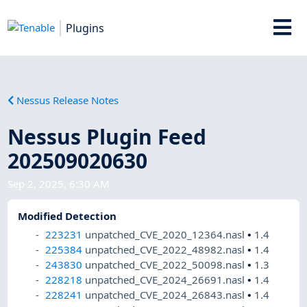
Plugins
Nessus Release Notes
Nessus Plugin Feed
202509020630
Sep 2, 2025, 6:30 AM
Modified Detection
223231
unpatched_CVE_2020_12364.nasl
•
1.4
225384
unpatched_CVE_2022_48982.nasl
•
1.4
243830
unpatched_CVE_2022_50098.nasl
•
1.3
228218
unpatched_CVE_2024_26691.nasl
•
1.4
228241
unpatched_CVE_2024_26843.nasl
•
1.4