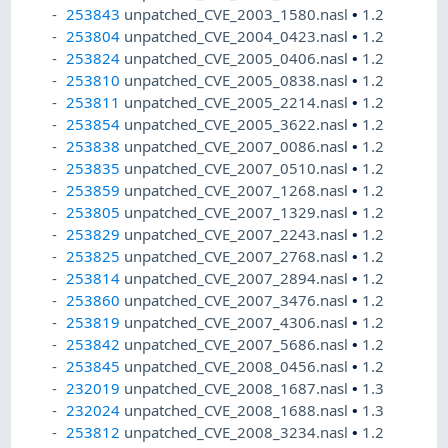
253843
unpatched_CVE_2003_1580.nasl
•
1.2
253804
unpatched_CVE_2004_0423.nasl
•
1.2
253824
unpatched_CVE_2005_0406.nasl
•
1.2
253810
unpatched_CVE_2005_0838.nasl
•
1.2
253811
unpatched_CVE_2005_2214.nasl
•
1.2
253854
unpatched_CVE_2005_3622.nasl
•
1.2
253838
unpatched_CVE_2007_0086.nasl
•
1.2
253835
unpatched_CVE_2007_0510.nasl
•
1.2
253859
unpatched_CVE_2007_1268.nasl
•
1.2
253805
unpatched_CVE_2007_1329.nasl
•
1.2
253829
unpatched_CVE_2007_2243.nasl
•
1.2
253825
unpatched_CVE_2007_2768.nasl
•
1.2
253814
unpatched_CVE_2007_2894.nasl
•
1.2
253860
unpatched_CVE_2007_3476.nasl
•
1.2
253819
unpatched_CVE_2007_4306.nasl
•
1.2
253842
unpatched_CVE_2007_5686.nasl
•
1.2
253845
unpatched_CVE_2008_0456.nasl
•
1.2
232019
unpatched_CVE_2008_1687.nasl
•
1.3
232024
unpatched_CVE_2008_1688.nasl
•
1.3
253812
unpatched_CVE_2008_3234.nasl
•
1.2