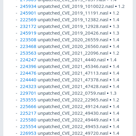
245934
unpatched_CVE_2019_1010022.nasl
•
1.2
245901
unpatched_CVE_2019_11191.nasl
•
1.2
222569
unpatched_CVE_2019_12382.nasl
•
1.4
232172
unpatched_CVE_2019_12928.nasl
•
1.3
245919
unpatched_CVE_2019_20426.nasl
•
1.3
223508
unpatched_CVE_2020_26559.nasl
•
1.4
223468
unpatched_CVE_2020_26560.nasl
•
1.4
253563
unpatched_CVE_2021_22096.nasl
•
1.2
224247
unpatched_CVE_2021_4440.nasl
•
1.4
224396
unpatched_CVE_2021_45346.nasl
•
1.4
224476
unpatched_CVE_2021_47113.nasl
•
1.4
224440
unpatched_CVE_2021_47378.nasl
•
1.4
224323
unpatched_CVE_2021_47428.nasl
•
1.4
229701
unpatched_CVE_2022_0759.nasl
•
1.3
253555
unpatched_CVE_2022_22965.nasl
•
1.2
225666
unpatched_CVE_2022_49124.nasl
•
1.4
225217
unpatched_CVE_2022_49430.nasl
•
1.4
225580
unpatched_CVE_2022_49449.nasl
•
1.4
225554
unpatched_CVE_2022_49453.nasl
•
1.4
226953
unpatched_CVE_2022_49720.nasl
•
1.4