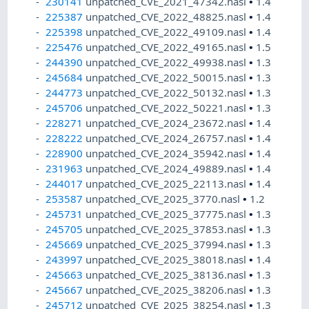
230141
unpatched_CVE_2021_47342.nasl
•
1.4
225387
unpatched_CVE_2022_48825.nasl
•
1.4
225398
unpatched_CVE_2022_49109.nasl
•
1.4
225476
unpatched_CVE_2022_49165.nasl
•
1.5
244390
unpatched_CVE_2022_49938.nasl
•
1.3
245684
unpatched_CVE_2022_50015.nasl
•
1.3
244773
unpatched_CVE_2022_50132.nasl
•
1.3
245706
unpatched_CVE_2022_50221.nasl
•
1.3
228271
unpatched_CVE_2024_23672.nasl
•
1.4
228222
unpatched_CVE_2024_26757.nasl
•
1.4
228900
unpatched_CVE_2024_35942.nasl
•
1.4
231963
unpatched_CVE_2024_49889.nasl
•
1.4
244017
unpatched_CVE_2025_22113.nasl
•
1.4
253587
unpatched_CVE_2025_3770.nasl
•
1.2
245731
unpatched_CVE_2025_37775.nasl
•
1.3
245705
unpatched_CVE_2025_37853.nasl
•
1.3
245669
unpatched_CVE_2025_37994.nasl
•
1.3
243997
unpatched_CVE_2025_38018.nasl
•
1.4
245663
unpatched_CVE_2025_38136.nasl
•
1.3
245667
unpatched_CVE_2025_38206.nasl
•
1.3
245712
unpatched_CVE_2025_38254.nasl
•
1.3