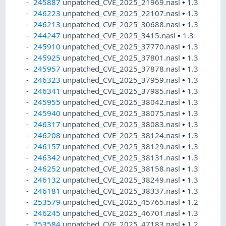
245887
unpatched_CVE_2025_21969.nasl
•
1.3
246223
unpatched_CVE_2025_22107.nasl
•
1.3
246213
unpatched_CVE_2025_30688.nasl
•
1.3
244247
unpatched_CVE_2025_3415.nasl
•
1.3
245910
unpatched_CVE_2025_37770.nasl
•
1.3
245925
unpatched_CVE_2025_37801.nasl
•
1.3
245957
unpatched_CVE_2025_37878.nasl
•
1.3
246323
unpatched_CVE_2025_37959.nasl
•
1.3
246341
unpatched_CVE_2025_37985.nasl
•
1.3
245955
unpatched_CVE_2025_38042.nasl
•
1.3
245940
unpatched_CVE_2025_38075.nasl
•
1.3
246317
unpatched_CVE_2025_38083.nasl
•
1.3
246208
unpatched_CVE_2025_38124.nasl
•
1.3
246157
unpatched_CVE_2025_38129.nasl
•
1.3
246342
unpatched_CVE_2025_38131.nasl
•
1.3
246252
unpatched_CVE_2025_38158.nasl
•
1.3
246132
unpatched_CVE_2025_38249.nasl
•
1.3
246181
unpatched_CVE_2025_38337.nasl
•
1.3
253579
unpatched_CVE_2025_45765.nasl
•
1.2
246245
unpatched_CVE_2025_46701.nasl
•
1.3
253584
unpatched_CVE_2025_47183.nasl
•
1.2