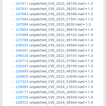
247011
unpatched_CVE_2025_38190.nasl
•
1.3
247031
unpatched_CVE_2025_38292.nasl
•
1.3
247063
unpatched_CVE_2025_38346.nasl
•
1.3
247064
unpatched_CVE_2025_51591.nasl
•
1.3
247086
unpatched_CVE_2025_8030.nasl
•
1.3
225802
unpatched_CVE_2022_48818.nasl
•
1.4
225488
unpatched_CVE_2022_49102.nasl
•
1.4
225788
unpatched_CVE_2022_49149.nasl
•
1.4
246533
unpatched_CVE_2022_49964.nasl
•
1.3
246361
unpatched_CVE_2022_49989.nasl
•
1.3
246520
unpatched_CVE_2022_50167.nasl
•
1.3
226712
unpatched_CVE_2023_31082.nasl
•
1.4
226391
unpatched_CVE_2023_38199.nasl
•
1.3
226993
unpatched_CVE_2023_49295.nasl
•
1.3
226805
unpatched_CVE_2023_52640.nasl
•
1.4
227322
unpatched_CVE_2023_52680.nasl
•
1.4
228083
unpatched_CVE_2024_21823.nasl
•
1.4
228177
unpatched_CVE_2024_26605.nasl
•
1.4
228758
unpatched_CVE_2024_36928.nasl
•
1.4
228552
unpatched_CVE_2024_38564.nasl
•
1.4