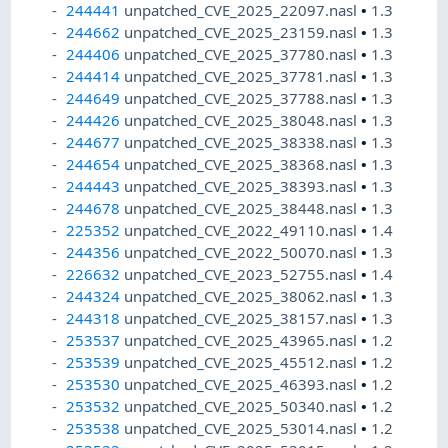
244441
unpatched_CVE_2025_22097.nasl
•
1.3
244662
unpatched_CVE_2025_23159.nasl
•
1.3
244406
unpatched_CVE_2025_37780.nasl
•
1.3
244414
unpatched_CVE_2025_37781.nasl
•
1.3
244649
unpatched_CVE_2025_37788.nasl
•
1.3
244426
unpatched_CVE_2025_38048.nasl
•
1.3
244677
unpatched_CVE_2025_38338.nasl
•
1.3
244654
unpatched_CVE_2025_38368.nasl
•
1.3
244443
unpatched_CVE_2025_38393.nasl
•
1.3
244678
unpatched_CVE_2025_38448.nasl
•
1.3
225352
unpatched_CVE_2022_49110.nasl
•
1.4
244356
unpatched_CVE_2022_50070.nasl
•
1.3
226632
unpatched_CVE_2023_52755.nasl
•
1.4
244324
unpatched_CVE_2025_38062.nasl
•
1.3
244318
unpatched_CVE_2025_38157.nasl
•
1.3
253537
unpatched_CVE_2025_43965.nasl
•
1.2
253539
unpatched_CVE_2025_45512.nasl
•
1.2
253530
unpatched_CVE_2025_46393.nasl
•
1.2
253532
unpatched_CVE_2025_50340.nasl
•
1.2
253538
unpatched_CVE_2025_53014.nasl
•
1.2