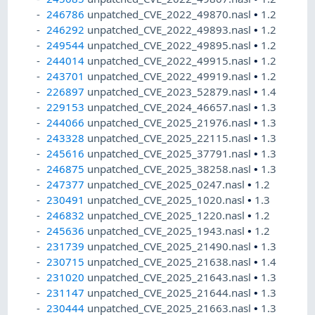
246786
unpatched_CVE_2022_49870.nasl
•
1.2
246292
unpatched_CVE_2022_49893.nasl
•
1.2
249544
unpatched_CVE_2022_49895.nasl
•
1.2
244014
unpatched_CVE_2022_49915.nasl
•
1.2
243701
unpatched_CVE_2022_49919.nasl
•
1.2
226897
unpatched_CVE_2023_52879.nasl
•
1.4
229153
unpatched_CVE_2024_46657.nasl
•
1.3
244066
unpatched_CVE_2025_21976.nasl
•
1.3
243328
unpatched_CVE_2025_22115.nasl
•
1.3
245616
unpatched_CVE_2025_37791.nasl
•
1.3
246875
unpatched_CVE_2025_38258.nasl
•
1.3
247377
unpatched_CVE_2025_0247.nasl
•
1.2
230491
unpatched_CVE_2025_1020.nasl
•
1.3
246832
unpatched_CVE_2025_1220.nasl
•
1.2
245636
unpatched_CVE_2025_1943.nasl
•
1.2
231739
unpatched_CVE_2025_21490.nasl
•
1.3
230715
unpatched_CVE_2025_21638.nasl
•
1.4
231020
unpatched_CVE_2025_21643.nasl
•
1.3
231147
unpatched_CVE_2025_21644.nasl
•
1.3
230444
unpatched_CVE_2025_21663.nasl
•
1.3