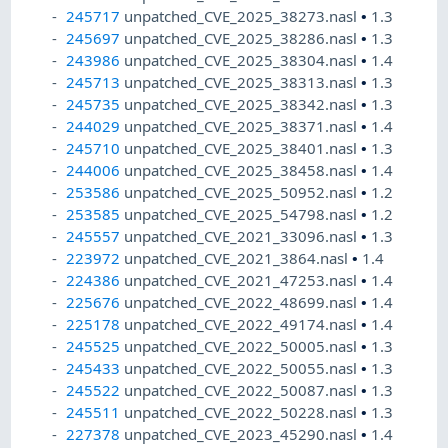
245717
unpatched_CVE_2025_38273.nasl
•
1.3
245697
unpatched_CVE_2025_38286.nasl
•
1.3
243986
unpatched_CVE_2025_38304.nasl
•
1.4
245713
unpatched_CVE_2025_38313.nasl
•
1.3
245735
unpatched_CVE_2025_38342.nasl
•
1.3
244029
unpatched_CVE_2025_38371.nasl
•
1.4
245710
unpatched_CVE_2025_38401.nasl
•
1.3
244006
unpatched_CVE_2025_38458.nasl
•
1.4
253586
unpatched_CVE_2025_50952.nasl
•
1.2
253585
unpatched_CVE_2025_54798.nasl
•
1.2
245557
unpatched_CVE_2021_33096.nasl
•
1.3
223972
unpatched_CVE_2021_3864.nasl
•
1.4
224386
unpatched_CVE_2021_47253.nasl
•
1.4
225676
unpatched_CVE_2022_48699.nasl
•
1.4
225178
unpatched_CVE_2022_49174.nasl
•
1.4
245525
unpatched_CVE_2022_50005.nasl
•
1.3
245433
unpatched_CVE_2022_50055.nasl
•
1.3
245522
unpatched_CVE_2022_50087.nasl
•
1.3
245511
unpatched_CVE_2022_50228.nasl
•
1.3
227378
unpatched_CVE_2023_45290.nasl
•
1.4