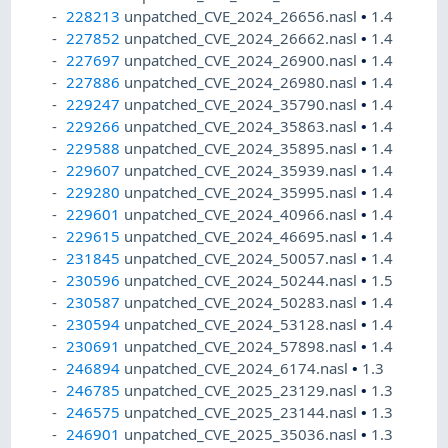
228213
unpatched_CVE_2024_26656.nasl
•
1.4
227852
unpatched_CVE_2024_26662.nasl
•
1.4
227697
unpatched_CVE_2024_26900.nasl
•
1.4
227886
unpatched_CVE_2024_26980.nasl
•
1.4
229247
unpatched_CVE_2024_35790.nasl
•
1.4
229266
unpatched_CVE_2024_35863.nasl
•
1.4
229588
unpatched_CVE_2024_35895.nasl
•
1.4
229607
unpatched_CVE_2024_35939.nasl
•
1.4
229280
unpatched_CVE_2024_35995.nasl
•
1.4
229601
unpatched_CVE_2024_40966.nasl
•
1.4
229615
unpatched_CVE_2024_46695.nasl
•
1.4
231845
unpatched_CVE_2024_50057.nasl
•
1.4
230596
unpatched_CVE_2024_50244.nasl
•
1.5
230587
unpatched_CVE_2024_50283.nasl
•
1.4
230594
unpatched_CVE_2024_53128.nasl
•
1.4
230691
unpatched_CVE_2024_57898.nasl
•
1.4
246894
unpatched_CVE_2024_6174.nasl
•
1.3
246785
unpatched_CVE_2025_23129.nasl
•
1.3
246575
unpatched_CVE_2025_23144.nasl
•
1.3
246901
unpatched_CVE_2025_35036.nasl
•
1.3