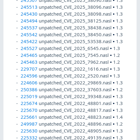
245507
unpatched_CVE_2025_38090.nasl
•
1.3
245513
unpatched_CVE_2025_38096.nasl
•
1.3
245430
unpatched_CVE_2025_38098.nasl
•
1.3
245494
unpatched_CVE_2025_38125.nasl
•
1.3
245537
unpatched_CVE_2025_38438.nasl
•
1.3
245542
unpatched_CVE_2025_38450.nasl
•
1.3
245422
unpatched_CVE_2025_53538.nasl
•
1.3
245527
unpatched_CVE_2025_6545.nasl
•
1.3
245465
unpatched_CVE_2025_7545.nasl
•
1.2
245463
unpatched_CVE_2025_7962.nasl
•
1.2
229707
unpatched_CVE_2022_1616.nasl
•
1.3
224596
unpatched_CVE_2022_2520.nasl
•
1.3
224606
unpatched_CVE_2022_29869.nasl
•
1.3
250386
unpatched_CVE_2022_37603.nasl
•
1.2
225019
unpatched_CVE_2022_39348.nasl
•
1.3
225674
unpatched_CVE_2022_48801.nasl
•
1.3
225670
unpatched_CVE_2022_48817.nasl
•
1.3
225661
unpatched_CVE_2022_48823.nasl
•
1.4
249987
unpatched_CVE_2022_48896.nasl
•
1.2
225630
unpatched_CVE_2022_48905.nasl
•
1.3
225332
unpatched_CVE_2022_49139.nasl
•
1.3