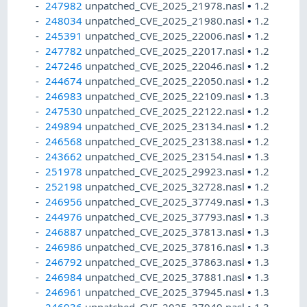
247982
unpatched_CVE_2025_21978.nasl
•
1.2
248034
unpatched_CVE_2025_21980.nasl
•
1.2
245391
unpatched_CVE_2025_22006.nasl
•
1.2
247782
unpatched_CVE_2025_22017.nasl
•
1.2
247246
unpatched_CVE_2025_22046.nasl
•
1.2
244674
unpatched_CVE_2025_22050.nasl
•
1.2
246983
unpatched_CVE_2025_22109.nasl
•
1.3
247530
unpatched_CVE_2025_22122.nasl
•
1.2
249894
unpatched_CVE_2025_23134.nasl
•
1.2
246568
unpatched_CVE_2025_23138.nasl
•
1.2
243662
unpatched_CVE_2025_23154.nasl
•
1.3
251978
unpatched_CVE_2025_29923.nasl
•
1.2
252198
unpatched_CVE_2025_32728.nasl
•
1.2
246956
unpatched_CVE_2025_37749.nasl
•
1.3
244976
unpatched_CVE_2025_37793.nasl
•
1.3
246887
unpatched_CVE_2025_37813.nasl
•
1.3
246986
unpatched_CVE_2025_37816.nasl
•
1.3
246792
unpatched_CVE_2025_37863.nasl
•
1.3
246984
unpatched_CVE_2025_37881.nasl
•
1.3
246961
unpatched_CVE_2025_37945.nasl
•
1.3