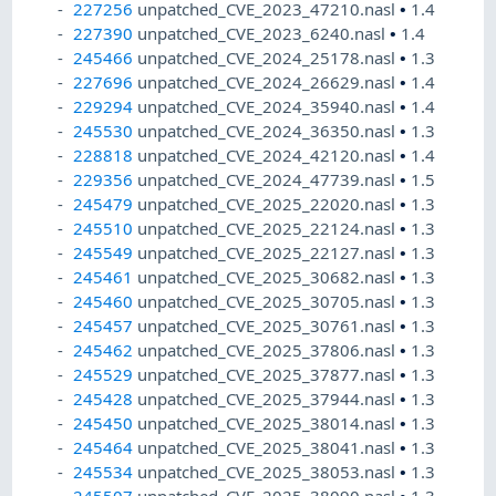
227256
unpatched_CVE_2023_47210.nasl
•
1.4
227390
unpatched_CVE_2023_6240.nasl
•
1.4
245466
unpatched_CVE_2024_25178.nasl
•
1.3
227696
unpatched_CVE_2024_26629.nasl
•
1.4
229294
unpatched_CVE_2024_35940.nasl
•
1.4
245530
unpatched_CVE_2024_36350.nasl
•
1.3
228818
unpatched_CVE_2024_42120.nasl
•
1.4
229356
unpatched_CVE_2024_47739.nasl
•
1.5
245479
unpatched_CVE_2025_22020.nasl
•
1.3
245510
unpatched_CVE_2025_22124.nasl
•
1.3
245549
unpatched_CVE_2025_22127.nasl
•
1.3
245461
unpatched_CVE_2025_30682.nasl
•
1.3
245460
unpatched_CVE_2025_30705.nasl
•
1.3
245457
unpatched_CVE_2025_30761.nasl
•
1.3
245462
unpatched_CVE_2025_37806.nasl
•
1.3
245529
unpatched_CVE_2025_37877.nasl
•
1.3
245428
unpatched_CVE_2025_37944.nasl
•
1.3
245450
unpatched_CVE_2025_38014.nasl
•
1.3
245464
unpatched_CVE_2025_38041.nasl
•
1.3
245534
unpatched_CVE_2025_38053.nasl
•
1.3