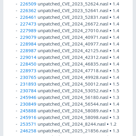
226509
unpatched_CVE_2023_52624.nasl
•
1.4
226362
unpatched_CVE_2023_52641.nasl
•
1.4
226461
unpatched_CVE_2023_52831.nasl
•
1.4
227473
unpatched_CVE_2024_26672.nasl
•
1.4
227989
unpatched_CVE_2024_27010.nasl
•
1.4
229079
unpatched_CVE_2024_40971.nasl
•
1.4
228984
unpatched_CVE_2024_40977.nasl
•
1.4
228987
unpatched_CVE_2024_42125.nasl
•
1.4
229014
unpatched_CVE_2024_42312.nasl
•
1.4
228450
unpatched_CVE_2024_46835.nasl
•
1.4
228973
unpatched_CVE_2024_47718.nasl
•
1.5
230765
unpatched_CVE_2024_49928.nasl
•
1.4
231893
unpatched_CVE_2024_50012.nasl
•
1.5
230784
unpatched_CVE_2024_53052.nasl
•
1.5
245946
unpatched_CVE_2024_56180.nasl
•
1.3
230849
unpatched_CVE_2024_56544.nasl
•
1.4
245888
unpatched_CVE_2024_58089.nasl
•
1.3
245916
unpatched_CVE_2024_58098.nasl
•
1.3
253571
unpatched_CVE_2024_8244.nasl
•
1.2
246258
unpatched_CVE_2025_21856.nasl
•
1.3