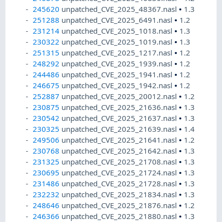
245620
unpatched_CVE_2025_48367.nasl
•
1.3
251288
unpatched_CVE_2025_6491.nasl
•
1.2
231214
unpatched_CVE_2025_1018.nasl
•
1.3
230322
unpatched_CVE_2025_1019.nasl
•
1.3
251315
unpatched_CVE_2025_1217.nasl
•
1.2
248292
unpatched_CVE_2025_1939.nasl
•
1.2
244486
unpatched_CVE_2025_1941.nasl
•
1.2
246675
unpatched_CVE_2025_1942.nasl
•
1.2
252887
unpatched_CVE_2025_20012.nasl
•
1.2
230875
unpatched_CVE_2025_21636.nasl
•
1.3
230542
unpatched_CVE_2025_21637.nasl
•
1.3
230325
unpatched_CVE_2025_21639.nasl
•
1.4
249506
unpatched_CVE_2025_21641.nasl
•
1.2
230768
unpatched_CVE_2025_21642.nasl
•
1.3
231325
unpatched_CVE_2025_21708.nasl
•
1.3
230695
unpatched_CVE_2025_21724.nasl
•
1.3
231486
unpatched_CVE_2025_21728.nasl
•
1.3
232232
unpatched_CVE_2025_21834.nasl
•
1.3
248646
unpatched_CVE_2025_21876.nasl
•
1.2
246366
unpatched_CVE_2025_21880.nasl
•
1.3