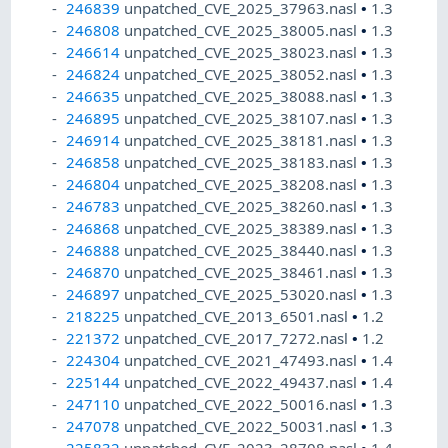
246839
unpatched_CVE_2025_37963.nasl
•
1.3
246808
unpatched_CVE_2025_38005.nasl
•
1.3
246614
unpatched_CVE_2025_38023.nasl
•
1.3
246824
unpatched_CVE_2025_38052.nasl
•
1.3
246635
unpatched_CVE_2025_38088.nasl
•
1.3
246895
unpatched_CVE_2025_38107.nasl
•
1.3
246914
unpatched_CVE_2025_38181.nasl
•
1.3
246858
unpatched_CVE_2025_38183.nasl
•
1.3
246804
unpatched_CVE_2025_38208.nasl
•
1.3
246783
unpatched_CVE_2025_38260.nasl
•
1.3
246868
unpatched_CVE_2025_38389.nasl
•
1.3
246888
unpatched_CVE_2025_38440.nasl
•
1.3
246870
unpatched_CVE_2025_38461.nasl
•
1.3
246897
unpatched_CVE_2025_53020.nasl
•
1.3
218225
unpatched_CVE_2013_6501.nasl
•
1.2
221372
unpatched_CVE_2017_7272.nasl
•
1.2
224304
unpatched_CVE_2021_47493.nasl
•
1.4
225144
unpatched_CVE_2022_49437.nasl
•
1.4
247110
unpatched_CVE_2022_50016.nasl
•
1.3
247078
unpatched_CVE_2022_50031.nasl
•
1.3