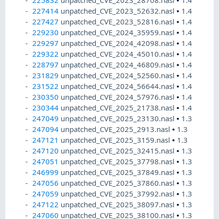
225832
unpatched_CVE_2023_28708.nasl
•
1.4
227414
unpatched_CVE_2023_52632.nasl
•
1.4
227427
unpatched_CVE_2023_52816.nasl
•
1.4
229230
unpatched_CVE_2024_35959.nasl
•
1.4
229297
unpatched_CVE_2024_42098.nasl
•
1.4
229322
unpatched_CVE_2024_45010.nasl
•
1.4
228797
unpatched_CVE_2024_46809.nasl
•
1.4
231829
unpatched_CVE_2024_52560.nasl
•
1.4
231522
unpatched_CVE_2024_56644.nasl
•
1.4
230350
unpatched_CVE_2024_57976.nasl
•
1.4
230344
unpatched_CVE_2025_21738.nasl
•
1.4
247049
unpatched_CVE_2025_23130.nasl
•
1.3
247094
unpatched_CVE_2025_2913.nasl
•
1.3
247121
unpatched_CVE_2025_3159.nasl
•
1.3
247120
unpatched_CVE_2025_32415.nasl
•
1.3
247051
unpatched_CVE_2025_37798.nasl
•
1.3
246999
unpatched_CVE_2025_37849.nasl
•
1.3
247056
unpatched_CVE_2025_37860.nasl
•
1.3
247059
unpatched_CVE_2025_37992.nasl
•
1.3
247122
unpatched_CVE_2025_38097.nasl
•
1.3
247060
unpatched_CVE_2025_38100.nasl
•
1.3