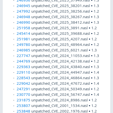
246936
unpatched_CVE_2025_37949.nasl
•
1.3
246945
unpatched_CVE_2025_38201.nasl
•
1.3
247992
unpatched_CVE_2025_38256.nasl
•
1.2
246948
unpatched_CVE_2025_38267.nasl
•
1.3
246990
unpatched_CVE_2025_38412.nasl
•
1.3
251958
unpatched_CVE_2025_3891.nasl
•
1.2
245414
unpatched_CVE_2025_39688.nasl
•
1.2
251981
unpatched_CVE_2025_4207.nasl
•
1.2
249780
unpatched_CVE_2025_48964.nasl
•
1.2
246985
unpatched_CVE_2025_6021.nasl
•
1.3
227747
unpatched_CVE_2024_11053.nasl
•
1.3
244769
unpatched_CVE_2024_42138.nasl
•
1.2
229363
unpatched_CVE_2024_43840.nasl
•
1.3
229110
unpatched_CVE_2024_44947.nasl
•
1.4
228543
unpatched_CVE_2024_46864.nasl
•
1.3
229042
unpatched_CVE_2024_47672.nasl
•
1.4
247291
unpatched_CVE_2024_50349.nasl
•
1.2
230770
unpatched_CVE_2024_56747.nasl
•
1.4
231875
unpatched_CVE_2024_8986.nasl
•
1.2
253807
unpatched_CVE_2001_1534.nasl
•
1.2
253848
unpatched_CVE_2002_1976.nasl
•
1.2