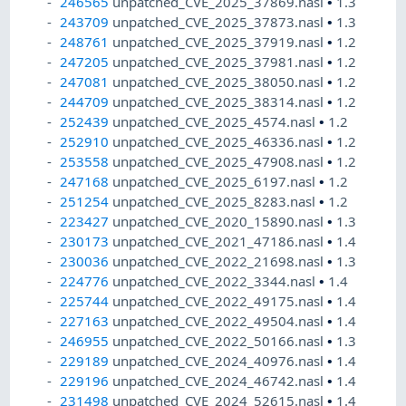
246565
unpatched_CVE_2025_37869.nasl
•
1.3
243709
unpatched_CVE_2025_37873.nasl
•
1.3
248761
unpatched_CVE_2025_37919.nasl
•
1.2
247205
unpatched_CVE_2025_37981.nasl
•
1.2
247081
unpatched_CVE_2025_38050.nasl
•
1.2
244709
unpatched_CVE_2025_38314.nasl
•
1.2
252439
unpatched_CVE_2025_4574.nasl
•
1.2
252910
unpatched_CVE_2025_46336.nasl
•
1.2
253558
unpatched_CVE_2025_47908.nasl
•
1.2
247168
unpatched_CVE_2025_6197.nasl
•
1.2
251254
unpatched_CVE_2025_8283.nasl
•
1.2
223427
unpatched_CVE_2020_15890.nasl
•
1.3
230173
unpatched_CVE_2021_47186.nasl
•
1.4
230036
unpatched_CVE_2022_21698.nasl
•
1.3
224776
unpatched_CVE_2022_3344.nasl
•
1.4
225744
unpatched_CVE_2022_49175.nasl
•
1.4
227163
unpatched_CVE_2022_49504.nasl
•
1.4
246955
unpatched_CVE_2022_50166.nasl
•
1.3
229189
unpatched_CVE_2024_40976.nasl
•
1.4
229196
unpatched_CVE_2024_46742.nasl
•
1.4
231498
unpatched_CVE_2024_52615.nasl
•
1.4