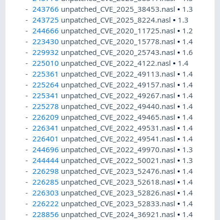
243766
unpatched_CVE_2025_38453.nasl
•
1.3
243725
unpatched_CVE_2025_8224.nasl
•
1.3
244666
unpatched_CVE_2020_11725.nasl
•
1.2
223430
unpatched_CVE_2020_15778.nasl
•
1.4
229932
unpatched_CVE_2020_25743.nasl
•
1.6
225010
unpatched_CVE_2022_4122.nasl
•
1.4
225361
unpatched_CVE_2022_49113.nasl
•
1.4
225264
unpatched_CVE_2022_49157.nasl
•
1.4
225341
unpatched_CVE_2022_49267.nasl
•
1.4
225278
unpatched_CVE_2022_49440.nasl
•
1.4
226209
unpatched_CVE_2022_49465.nasl
•
1.4
226341
unpatched_CVE_2022_49531.nasl
•
1.4
226401
unpatched_CVE_2022_49541.nasl
•
1.4
244696
unpatched_CVE_2022_49970.nasl
•
1.3
244444
unpatched_CVE_2022_50021.nasl
•
1.3
226298
unpatched_CVE_2023_52476.nasl
•
1.4
226285
unpatched_CVE_2023_52618.nasl
•
1.4
226303
unpatched_CVE_2023_52826.nasl
•
1.4
226222
unpatched_CVE_2023_52833.nasl
•
1.4
228856
unpatched_CVE_2024_36921.nasl
•
1.4