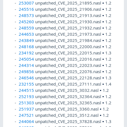
253007
unpatched_CVE_2025_21895.nasl
•
1.2
245516
unpatched_CVE_2025_21906.nasl
•
1.2
248573
unpatched_CVE_2025_21913.nasl
•
1.2
245260
unpatched_CVE_2025_21930.nasl
•
1.2
248559
unpatched_CVE_2025_21932.nasl
•
1.2
244653
unpatched_CVE_2025_21973.nasl
•
1.2
243849
unpatched_CVE_2025_21984.nasl
•
1.2
248168
unpatched_CVE_2025_22000.nasl
•
1.2
234192
unpatched_CVE_2025_22015.nasl
•
1.3
245054
unpatched_CVE_2025_22016.nasl
•
1.2
244314
unpatched_CVE_2025_22023.nasl
•
1.2
249856
unpatched_CVE_2025_22076.nasl
•
1.2
246546
unpatched_CVE_2025_22128.nasl
•
1.3
232155
unpatched_CVE_2025_27111.nasl
•
1.4
244515
unpatched_CVE_2025_3032.nasl
•
1.2
252193
unpatched_CVE_2025_32364.nasl
•
1.2
251303
unpatched_CVE_2025_32365.nasl
•
1.2
251937
unpatched_CVE_2025_3360.nasl
•
1.2
247521
unpatched_CVE_2025_3512.nasl
•
1.2
244064
unpatched_CVE_2025_37828.nasl
•
1.3