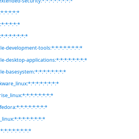
extended-security:*:*:*:*:*:*:*:*
:*:*:*:*:*
:*:*:*:*:*
*:*:*:*:*:*:*
le-development-tools:*:*:*:*:*:*:*:*
e-desktop-applications:*:*:*:*:*:*:*:*
le-basesystem:*:*:*:*:*:*:*:*
kware_linux:*:*:*:*:*:*:*:*
se_linux:*:*:*:*:*:*:*:*
fedora:*:*:*:*:*:*:*:*
linux:*:*:*:*:*:*:*:*
:*:*:*:*:*:*:*