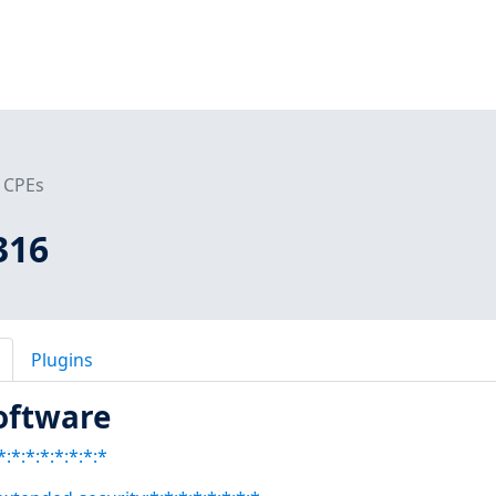
CPEs
316
Plugins
oftware
:*:*:*:*:*:*:*