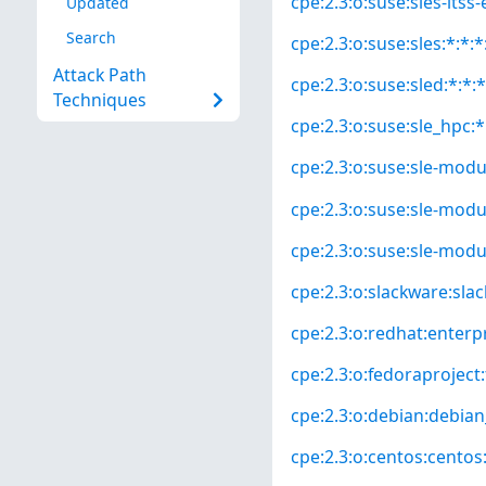
cpe:2.3:o:suse:sles-ltss-
Updated
Search
cpe:2.3:o:suse:sles:*:*:*
Attack Path
cpe:2.3:o:suse:sled:*:*:*
Techniques
cpe:2.3:o:suse:sle_hpc:*:
cpe:2.3:o:suse:sle-modu
cpe:2.3:o:suse:sle-modul
cpe:2.3:o:suse:sle-modu
cpe:2.3:o:slackware:slac
cpe:2.3:o:redhat:enterpri
cpe:2.3:o:fedoraproject:
cpe:2.3:o:debian:debian_
cpe:2.3:o:centos:centos:*