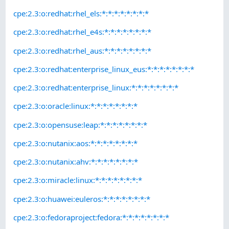
cpe:2.3:o:redhat:rhel_els:*:*:*:*:*:*:*:*
cpe:2.3:o:redhat:rhel_e4s:*:*:*:*:*:*:*:*
cpe:2.3:o:redhat:rhel_aus:*:*:*:*:*:*:*:*
cpe:2.3:o:redhat:enterprise_linux_eus:*:*:*:*:*:*:*:*
cpe:2.3:o:redhat:enterprise_linux:*:*:*:*:*:*:*:*
cpe:2.3:o:oracle:linux:*:*:*:*:*:*:*:*
cpe:2.3:o:opensuse:leap:*:*:*:*:*:*:*:*
cpe:2.3:o:nutanix:aos:*:*:*:*:*:*:*:*
cpe:2.3:o:nutanix:ahv:*:*:*:*:*:*:*:*
cpe:2.3:o:miracle:linux:*:*:*:*:*:*:*:*
cpe:2.3:o:huawei:euleros:*:*:*:*:*:*:*:*
cpe:2.3:o:fedoraproject:fedora:*:*:*:*:*:*:*:*