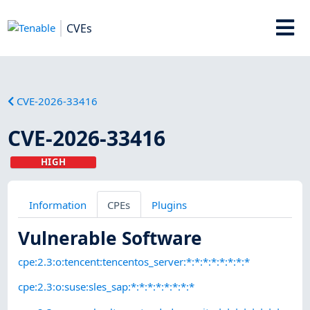
CVEs
CVE-2026-33416
CVE-2026-33416
HIGH
Information
CPEs
Plugins
Vulnerable Software
cpe:2.3:o:tencent:tencentos_server:*:*:*:*:*:*:*:*
cpe:2.3:o:suse:sles_sap:*:*:*:*:*:*:*:*