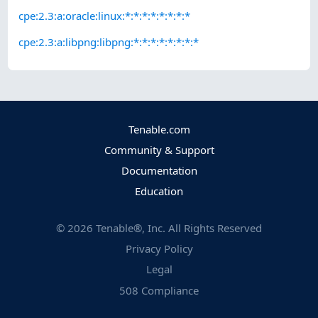
cpe:2.3:a:oracle:linux:*:*:*:*:*:*:*:*
cpe:2.3:a:libpng:libpng:*:*:*:*:*:*:*:*
Tenable.com
Community & Support
Documentation
Education
©
2026
Tenable®, Inc. All Rights Reserved
Privacy Policy
Legal
508 Compliance