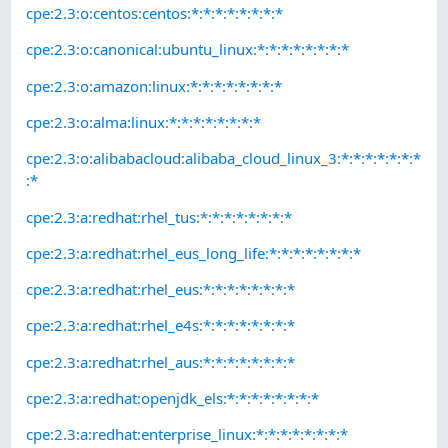
cpe:2.3:o:centos:centos:*:*:*:*:*:*:*:*
cpe:2.3:o:canonical:ubuntu_linux:*:*:*:*:*:*:*:*
cpe:2.3:o:amazon:linux:*:*:*:*:*:*:*:*
cpe:2.3:o:alma:linux:*:*:*:*:*:*:*:*
cpe:2.3:o:alibabacloud:alibaba_cloud_linux_3:*:*:*:*:*:*:*
:*
cpe:2.3:a:redhat:rhel_tus:*:*:*:*:*:*:*:*
cpe:2.3:a:redhat:rhel_eus_long_life:*:*:*:*:*:*:*:*
cpe:2.3:a:redhat:rhel_eus:*:*:*:*:*:*:*:*
cpe:2.3:a:redhat:rhel_e4s:*:*:*:*:*:*:*:*
cpe:2.3:a:redhat:rhel_aus:*:*:*:*:*:*:*:*
cpe:2.3:a:redhat:openjdk_els:*:*:*:*:*:*:*:*
cpe:2.3:a:redhat:enterprise_linux:*:*:*:*:*:*:*:*