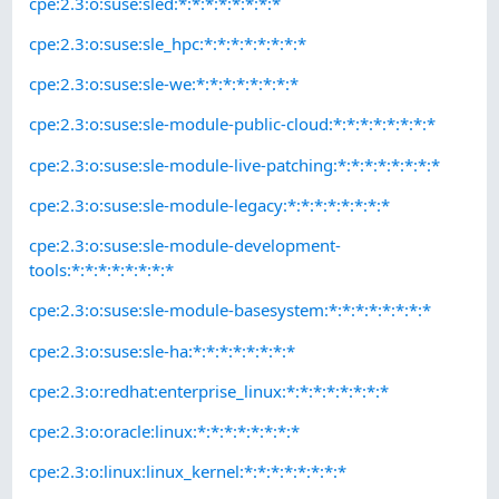
cpe:2.3:o:suse:sled:*:*:*:*:*:*:*:*
cpe:2.3:o:suse:sle_hpc:*:*:*:*:*:*:*:*
cpe:2.3:o:suse:sle-we:*:*:*:*:*:*:*:*
cpe:2.3:o:suse:sle-module-public-cloud:*:*:*:*:*:*:*:*
cpe:2.3:o:suse:sle-module-live-patching:*:*:*:*:*:*:*:*
cpe:2.3:o:suse:sle-module-legacy:*:*:*:*:*:*:*:*
cpe:2.3:o:suse:sle-module-development-
tools:*:*:*:*:*:*:*:*
cpe:2.3:o:suse:sle-module-basesystem:*:*:*:*:*:*:*:*
cpe:2.3:o:suse:sle-ha:*:*:*:*:*:*:*:*
cpe:2.3:o:redhat:enterprise_linux:*:*:*:*:*:*:*:*
cpe:2.3:o:oracle:linux:*:*:*:*:*:*:*:*
cpe:2.3:o:linux:linux_kernel:*:*:*:*:*:*:*:*