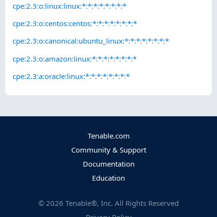
cpe:2.3:o:linux:linux:*:*:*:*:*:*:*:*
cpe:2.3:o:centos:centos:*:*:*:*:*:*:*:*
cpe:2.3:o:canonical:ubuntu_linux:*:*:*:*:*:*:*:*
cpe:2.3:o:amazon:linux:*:*:*:*:*:*:*:*
cpe:2.3:a:oracle:linux:*:*:*:*:*:*:*:*
Tenable.com
Community & Support
Documentation
Education
©
2026
Tenable®, Inc. All Rights Reserved