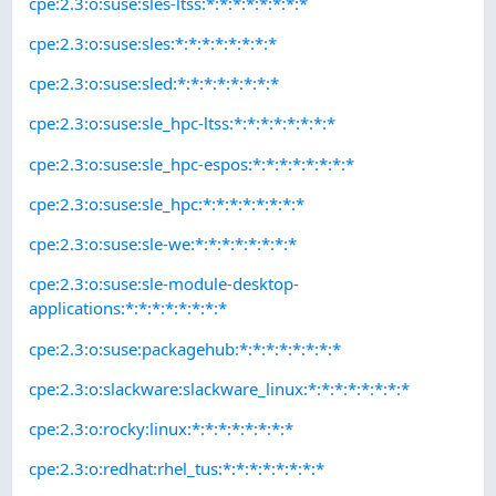
cpe:2.3:o:suse:sles-ltss:*:*:*:*:*:*:*:*
cpe:2.3:o:suse:sles:*:*:*:*:*:*:*:*
cpe:2.3:o:suse:sled:*:*:*:*:*:*:*:*
cpe:2.3:o:suse:sle_hpc-ltss:*:*:*:*:*:*:*:*
cpe:2.3:o:suse:sle_hpc-espos:*:*:*:*:*:*:*:*
cpe:2.3:o:suse:sle_hpc:*:*:*:*:*:*:*:*
cpe:2.3:o:suse:sle-we:*:*:*:*:*:*:*:*
cpe:2.3:o:suse:sle-module-desktop-
applications:*:*:*:*:*:*:*:*
cpe:2.3:o:suse:packagehub:*:*:*:*:*:*:*:*
cpe:2.3:o:slackware:slackware_linux:*:*:*:*:*:*:*:*
cpe:2.3:o:rocky:linux:*:*:*:*:*:*:*:*
cpe:2.3:o:redhat:rhel_tus:*:*:*:*:*:*:*:*