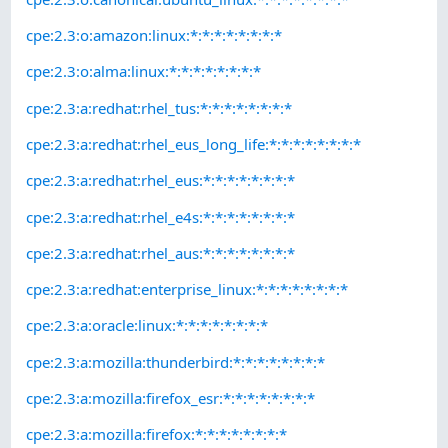
cpe:2.3:o:amazon:linux:*:*:*:*:*:*:*:*
cpe:2.3:o:alma:linux:*:*:*:*:*:*:*:*
cpe:2.3:a:redhat:rhel_tus:*:*:*:*:*:*:*:*
cpe:2.3:a:redhat:rhel_eus_long_life:*:*:*:*:*:*:*:*
cpe:2.3:a:redhat:rhel_eus:*:*:*:*:*:*:*:*
cpe:2.3:a:redhat:rhel_e4s:*:*:*:*:*:*:*:*
cpe:2.3:a:redhat:rhel_aus:*:*:*:*:*:*:*:*
cpe:2.3:a:redhat:enterprise_linux:*:*:*:*:*:*:*:*
cpe:2.3:a:oracle:linux:*:*:*:*:*:*:*:*
cpe:2.3:a:mozilla:thunderbird:*:*:*:*:*:*:*:*
cpe:2.3:a:mozilla:firefox_esr:*:*:*:*:*:*:*:*
cpe:2.3:a:mozilla:firefox:*:*:*:*:*:*:*:*