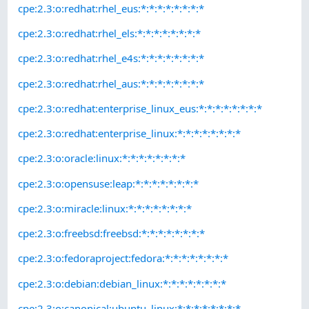
cpe:2.3:o:redhat:rhel_eus:*:*:*:*:*:*:*:*
cpe:2.3:o:redhat:rhel_els:*:*:*:*:*:*:*:*
cpe:2.3:o:redhat:rhel_e4s:*:*:*:*:*:*:*:*
cpe:2.3:o:redhat:rhel_aus:*:*:*:*:*:*:*:*
cpe:2.3:o:redhat:enterprise_linux_eus:*:*:*:*:*:*:*:*
cpe:2.3:o:redhat:enterprise_linux:*:*:*:*:*:*:*:*
cpe:2.3:o:oracle:linux:*:*:*:*:*:*:*:*
cpe:2.3:o:opensuse:leap:*:*:*:*:*:*:*:*
cpe:2.3:o:miracle:linux:*:*:*:*:*:*:*:*
cpe:2.3:o:freebsd:freebsd:*:*:*:*:*:*:*:*
cpe:2.3:o:fedoraproject:fedora:*:*:*:*:*:*:*:*
cpe:2.3:o:debian:debian_linux:*:*:*:*:*:*:*:*
cpe:2.3:o:canonical:ubuntu_linux:*:*:*:*:*:*:*:*