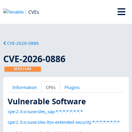
CVEs
CVE-2026-0886
CVE-2026-0886
MEDIUM
Information
CPEs
Plugins
Vulnerable Software
cpe:2.3:o:suse:sles_sap:*:*:*:*:*:*:*:*
cpe:2.3:o:suse:sles-ltss-extended-security:*:*:*:*:*:*:*:*