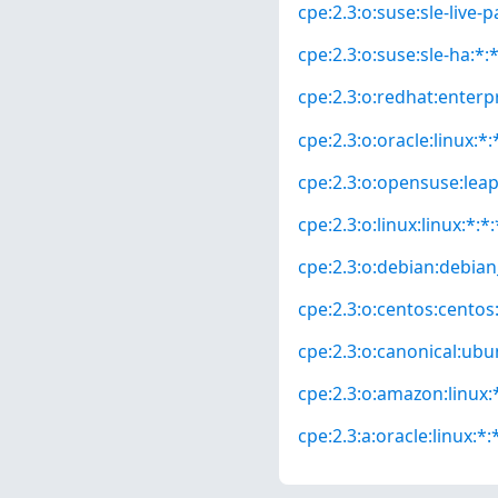
cpe:2.3:o:suse:sle-live-p
cpe:2.3:o:suse:sle-ha:*:*
cpe:2.3:o:redhat:enterpri
cpe:2.3:o:oracle:linux:*:*
cpe:2.3:o:opensuse:leap:
cpe:2.3:o:linux:linux:*:*:
cpe:2.3:o:debian:debian_
cpe:2.3:o:centos:centos:*
cpe:2.3:o:canonical:ubun
cpe:2.3:o:amazon:linux:*
cpe:2.3:a:oracle:linux:*:*