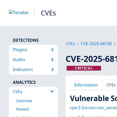
CVEs
DETECTIONS
CVEs
CVE-2025-68192
Plugins
CVE-2025-68
Audits
CRITICAL
Indicators
ANALYTICS
Information
CPEs
CVEs
Vulnerable S
Overview
cpe:2.3:o:uos:uos_server
Newest