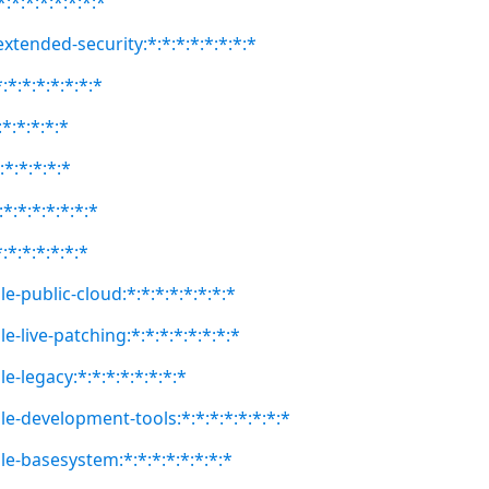
:*:*:*:*:*:*:*
extended-security:*:*:*:*:*:*:*:*
:*:*:*:*:*:*:*
:*:*:*:*:*
:*:*:*:*:*
*:*:*:*:*:*:*
:*:*:*:*:*:*
e-public-cloud:*:*:*:*:*:*:*:*
e-live-patching:*:*:*:*:*:*:*:*
e-legacy:*:*:*:*:*:*:*:*
le-development-tools:*:*:*:*:*:*:*:*
le-basesystem:*:*:*:*:*:*:*:*