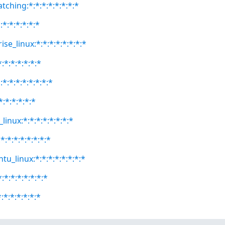
atching:*:*:*:*:*:*:*:*
:*:*:*:*:*:*
se_linux:*:*:*:*:*:*:*:*
:*:*:*:*:*:*
*:*:*:*:*:*:*:*
*:*:*:*:*:*
linux:*:*:*:*:*:*:*:*
:*:*:*:*:*:*:*
tu_linux:*:*:*:*:*:*:*:*
:*:*:*:*:*:*:*
:*:*:*:*:*:*