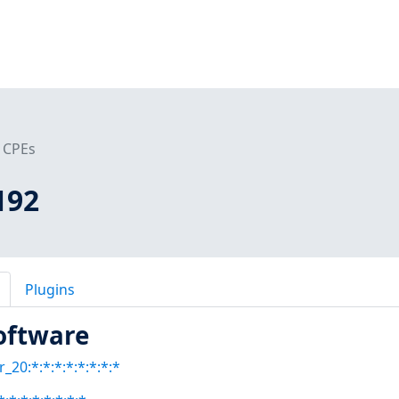
CPEs
192
Plugins
oftware
_20:*:*:*:*:*:*:*:*