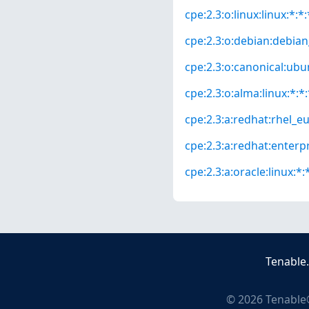
cpe:2.3:o:linux:linux:*:*:
cpe:2.3:o:debian:debian_
cpe:2.3:o:canonical:ubun
cpe:2.3:o:alma:linux:*:*:
cpe:2.3:a:redhat:rhel_eus
cpe:2.3:a:redhat:enterpri
cpe:2.3:a:oracle:linux:*:*
Tenable
©
2026
Tenable®