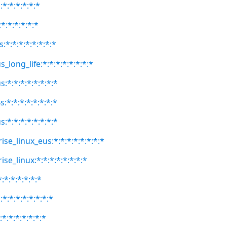
:*:*:*:*:*:*
*:*:*:*:*:*
:*:*:*:*:*:*:*:*
_long_life:*:*:*:*:*:*:*:*
:*:*:*:*:*:*:*:*
:*:*:*:*:*:*:*:*
:*:*:*:*:*:*:*:*
ise_linux_eus:*:*:*:*:*:*:*:*
se_linux:*:*:*:*:*:*:*:*
:*:*:*:*:*:*
*:*:*:*:*:*:*:*
:*:*:*:*:*:*:*