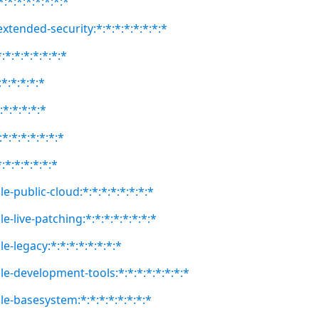
:*:*:*:*:*:*:*
extended-security:*:*:*:*:*:*:*:*
:*:*:*:*:*:*:*
:*:*:*:*:*
:*:*:*:*:*
*:*:*:*:*:*:*
:*:*:*:*:*:*
e-public-cloud:*:*:*:*:*:*:*:*
e-live-patching:*:*:*:*:*:*:*:*
e-legacy:*:*:*:*:*:*:*:*
le-development-tools:*:*:*:*:*:*:*:*
le-basesystem:*:*:*:*:*:*:*:*