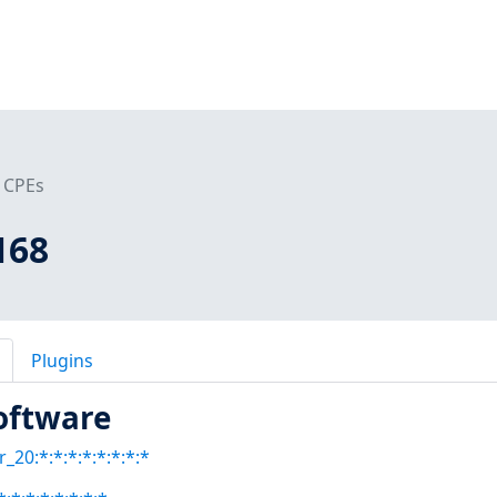
CPEs
168
Plugins
oftware
_20:*:*:*:*:*:*:*:*