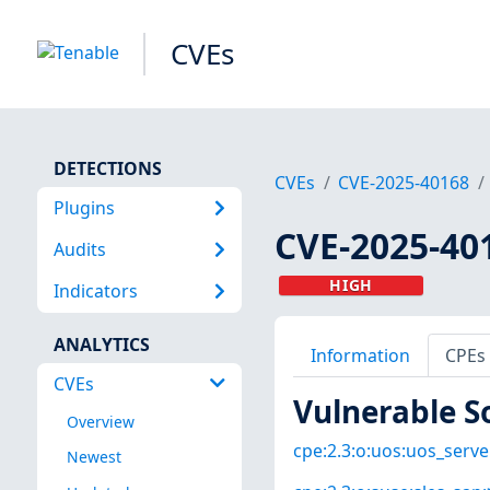
CVEs
DETECTIONS
CVEs
CVE-2025-40168
Plugins
CVE-2025-40
Audits
HIGH
Indicators
ANALYTICS
Information
CPEs
CVEs
Vulnerable S
Overview
cpe:2.3:o:uos:uos_server
Newest