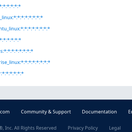
*:*:*:*:*:*
linux:*:*:*:*:*:*:*:*
tu_linux:*:*:*:*:*:*:*:*
*:*:*:*:*:*
:*:*:*:*:*:*:*:*
se_linux:*:*:*:*:*:*:*:*
:*:*:*:*:*:*
.com
Community & Support
Documentation
E
, Inc. All Rights Reserved
Privacy Policy
Legal