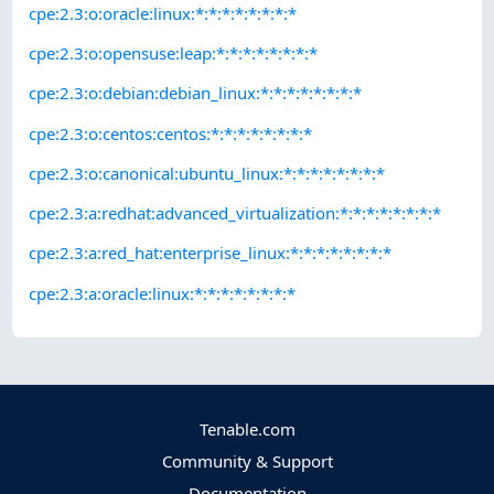
cpe:2.3:o:oracle:linux:*:*:*:*:*:*:*:*
cpe:2.3:o:opensuse:leap:*:*:*:*:*:*:*:*
cpe:2.3:o:debian:debian_linux:*:*:*:*:*:*:*:*
cpe:2.3:o:centos:centos:*:*:*:*:*:*:*:*
cpe:2.3:o:canonical:ubuntu_linux:*:*:*:*:*:*:*:*
cpe:2.3:a:redhat:advanced_virtualization:*:*:*:*:*:*:*:*
cpe:2.3:a:red_hat:enterprise_linux:*:*:*:*:*:*:*:*
cpe:2.3:a:oracle:linux:*:*:*:*:*:*:*:*
Tenable.com
Community & Support
Documentation