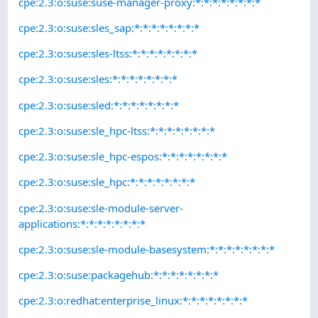
cpe:2.3:o:suse:suse-manager-proxy:*:*:*:*:*:*:*:*
cpe:2.3:o:suse:sles_sap:*:*:*:*:*:*:*:*
cpe:2.3:o:suse:sles-ltss:*:*:*:*:*:*:*:*
cpe:2.3:o:suse:sles:*:*:*:*:*:*:*:*
cpe:2.3:o:suse:sled:*:*:*:*:*:*:*:*
cpe:2.3:o:suse:sle_hpc-ltss:*:*:*:*:*:*:*:*
cpe:2.3:o:suse:sle_hpc-espos:*:*:*:*:*:*:*:*
cpe:2.3:o:suse:sle_hpc:*:*:*:*:*:*:*:*
cpe:2.3:o:suse:sle-module-server-
applications:*:*:*:*:*:*:*:*
cpe:2.3:o:suse:sle-module-basesystem:*:*:*:*:*:*:*:*
cpe:2.3:o:suse:packagehub:*:*:*:*:*:*:*:*
cpe:2.3:o:redhat:enterprise_linux:*:*:*:*:*:*:*:*