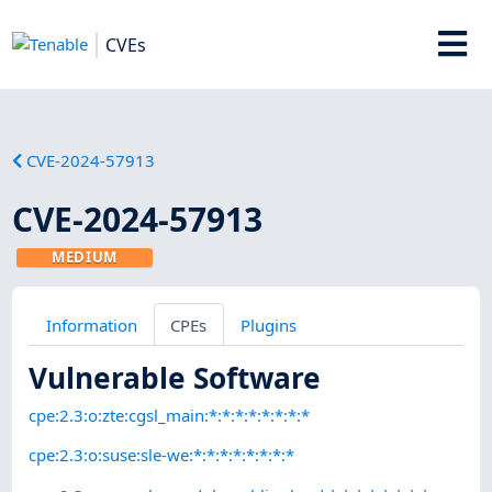
CVEs
CVE-2024-57913
CVE-2024-57913
MEDIUM
Information
CPEs
Plugins
Vulnerable Software
cpe:2.3:o:zte:cgsl_main:*:*:*:*:*:*:*:*
cpe:2.3:o:suse:sle-we:*:*:*:*:*:*:*:*