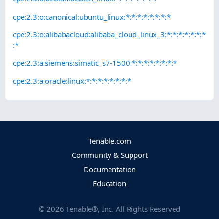
cpe:2.3:o:canonical:ubuntu_linux:*:*:*:*:*:*:*:*
cpe:2.3:o:alibabacloud:alibaba_cloud_linux_3:*:*:*:*:*:*:*
:*
cpe:2.3:a:siemens:simatic_s7-1500:*:*:*:*:*:*:*:*
cpe:2.3:a:oracle:linux:*:*:*:*:*:*:*:*
Tenable.com
Community & Support
Documentation
Education
©
2026
Tenable®, Inc. All Rights Reserved