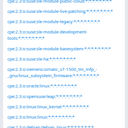
cpe:2.3:o:suse:sle-module-public-cloud:*:*:*:*:*:*:*:*
cpe:2.3:o:suse:sle-module-live-patching:*:*:*:*:*:*:*:*
cpe:2.3:o:suse:sle-module-legacy:*:*:*:*:*:*:*:*
cpe:2.3:o:suse:sle-module-development-
tools:*:*:*:*:*:*:*:*
cpe:2.3:o:suse:sle-module-basesystem:*:*:*:*:*:*:*:*
cpe:2.3:o:suse:sle-ha:*:*:*:*:*:*:*:*
cpe:2.3:o:siemens:simatic_s7-1500_tm_mfp_-
_gnu/linux_subsystem_firmware:*:*:*:*:*:*:*:*
cpe:2.3:o:oracle:linux:*:*:*:*:*:*:*:*
cpe:2.3:o:opensuse:leap:*:*:*:*:*:*:*:*
cpe:2.3:o:linux:linux_kernel:*:*:*:*:*:*:*:*
cpe:2.3:o:linux:linux:*:*:*:*:*:*:*:*
cpe:2.3:o:debian:debian_linux:*:*:*:*:*:*:*:*