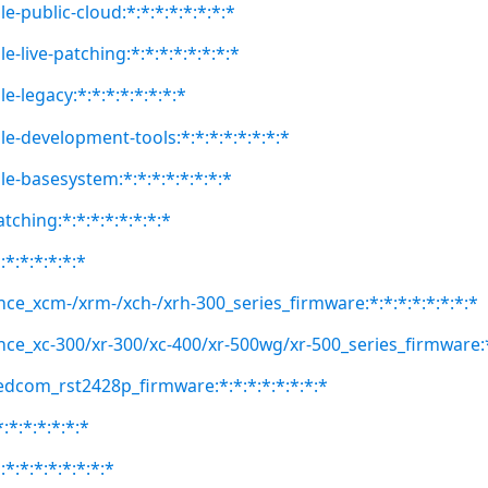
e-public-cloud:*:*:*:*:*:*:*:*
e-live-patching:*:*:*:*:*:*:*:*
e-legacy:*:*:*:*:*:*:*:*
le-development-tools:*:*:*:*:*:*:*:*
le-basesystem:*:*:*:*:*:*:*:*
atching:*:*:*:*:*:*:*:*
:*:*:*:*:*:*
nce_xcm-/xrm-/xch-/xrh-300_series_firmware:*:*:*:*:*:*:*:*
nce_xc-300/xr-300/xc-400/xr-500wg/xr-500_series_firmware:*:
edcom_rst2428p_firmware:*:*:*:*:*:*:*:*
:*:*:*:*:*:*
*:*:*:*:*:*:*:*