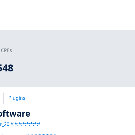
CPEs
548
Plugins
oftware
_20:*:*:*:*:*:*:*:*