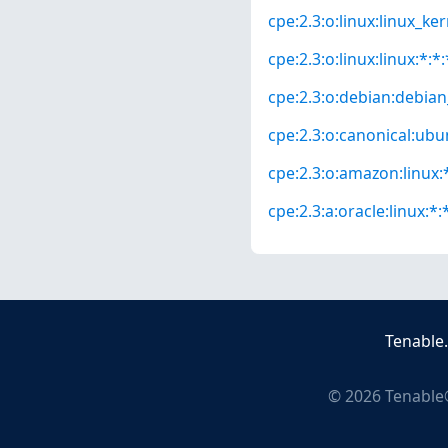
cpe:2.3:o:linux:linux_kern
cpe:2.3:o:linux:linux:*:*:
cpe:2.3:o:debian:debian_
cpe:2.3:o:canonical:ubun
cpe:2.3:o:amazon:linux:*
cpe:2.3:a:oracle:linux:*:*
Tenable
©
2026
Tenable®