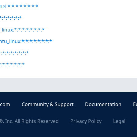
el:*:*:*:*:*:*:*:*
*:*:*:*:*:*
linux:*:*:*:*:*:*:*:*
tu_linux:*:*:*:*:*:*:*:*
:*:*:*:*:*:*:*
:*:*:*:*:*:*
.com
Community & Support
Documentation
E
, Inc. All Rights Reserved
Privacy Policy
Legal