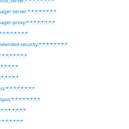
tos_server:*:*:*:*:*:*:*:*
ger-server:*:*:*:*:*:*:*:*
ager-proxy:*:*:*:*:*:*:*:*
:*:*:*:*:*:*:*
extended-security:*:*:*:*:*:*:*:*
:*:*:*:*:*:*:*
:*:*:*:*:*
:*:*:*:*:*
ss:*:*:*:*:*:*:*:*
spos:*:*:*:*:*:*:*:*
*:*:*:*:*:*:*
:*:*:*:*:*:*