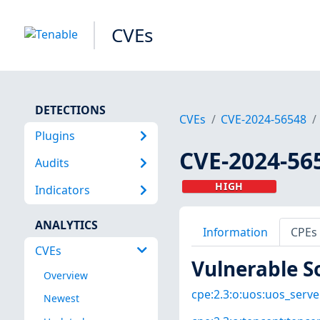
CVEs
DETECTIONS
CVEs
CVE-2024-56548
Plugins
CVE-2024-56
Audits
HIGH
Indicators
ANALYTICS
Information
CPEs
CVEs
Vulnerable S
Overview
cpe:2.3:o:uos:uos_server
Newest