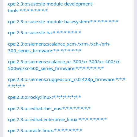
cpe:2.3:o:suse:sle-module-development-
tools:*:*:*:*:*:*:*:*
cpe:2.3:o:suse:sle-module-basesystem:*:*:*:*:*:*:*:*
cpe:2.3:o:suse:sle-ha:*:*:*:*:*:*:*:*
cpe:2.3:o:siemens:scalance_xcm-/xrm-/xch-/xrh-
300_series_firmware:*:*:*:*:*:*:*:*
cpe:2.3:o:siemens:scalance_xc-300/xr-300/xc-400/xr-
500wg/xr-500_series_firmware:*:*:*:*:*:*:*:*
cpe:2.3:o:siemens:ruggedcom_rst2428p_firmware:*:*:*:
*:*:*:*:*
cpe:2.3:o:rocky:linux:*:*:*:*:*:*:*:*
cpe:2.3:o:redhat:rhel_eus:*:*:*:*:*:*:*:*
cpe:2.3:o:redhat:enterprise_linux:*:*:*:*:*:*:*:*
cpe:2.3:o:oracle:linux:*:*:*:*:*:*:*:*