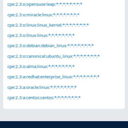
cpe:2.3:o:opensuse:leap:*:*:*:*:*:*:*:*
cpe:2.3:o:miracle:linux:*:*:*:*:*:*:*:*
cpe:2.3:o:linux:linux_kernel:*:*:*:*:*:*:*:*
cpe:2.3:o:linux:linux:*:*:*:*:*:*:*:*
cpe:2.3:o:debian:debian_linux:*:*:*:*:*:*:*:*
cpe:2.3:o:canonical:ubuntu_linux:*:*:*:*:*:*:*:*
cpe:2.3:o:alma:linux:*:*:*:*:*:*:*:*
cpe:2.3:a:redhat:enterprise_linux:*:*:*:*:*:*:*:*
cpe:2.3:a:oracle:linux:*:*:*:*:*:*:*:*
cpe:2.3:a:centos:centos:*:*:*:*:*:*:*:*