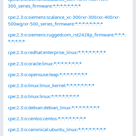
300_series_firmware:*:*:*:*:*:*:*:*
cpe:2.3:o:siemens:scalance_xc-300/xr-300/xc-400/xr-
500wg/xr-500_series_firmware:*:*:*:*:*:*:*:*
cpe:2.3:o:siemens:ruggedcom_rst2428p_firmware:*:*:*:
*:*:*:*:*
cpe:2.3:o:redhat:enterprise_linux:*:*:*:*:*:*:*:*
cpe:2.3:o:oracle:linux:*:*:*:*:*:*:*:*
cpe:2.3:o:opensuse:leap:*:*:*:*:*:*:*:*
cpe:2.3:o:linux:linux_kernel:*:*:*:*:*:*:*:*
cpe:2.3:o:linux:linux:*:*:*:*:*:*:*:*
cpe:2.3:o:debian:debian_linux:*:*:*:*:*:*:*:*
cpe:2.3:o:centos:centos:*:*:*:*:*:*:*:*
cpe:2.3:o:canonical:ubuntu_linux:*:*:*:*:*:*:*:*