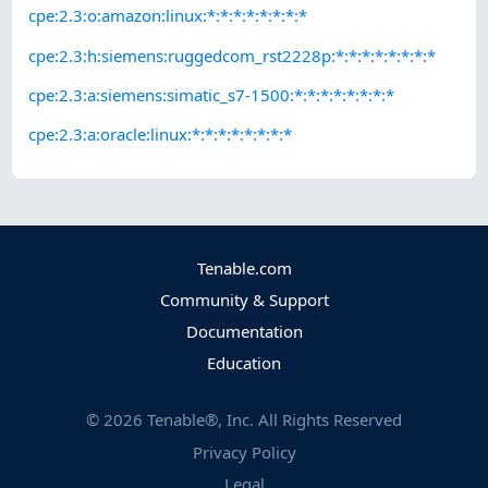
cpe:2.3:o:amazon:linux:*:*:*:*:*:*:*:*
cpe:2.3:h:siemens:ruggedcom_rst2228p:*:*:*:*:*:*:*:*
cpe:2.3:a:siemens:simatic_s7-1500:*:*:*:*:*:*:*:*
cpe:2.3:a:oracle:linux:*:*:*:*:*:*:*:*
Tenable.com
Community & Support
Documentation
Education
©
2026
Tenable®, Inc. All Rights Reserved
Privacy Policy
Legal