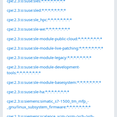
cpe:2.3:o:suse:sles:*:*:*:*:*:*:*:*
cpe:2.3:o:suse:sled:*:*:*:*:*:*:*:*
cpe:2.3:o:suse:sle_hpc:*:*:*:*:*:*:*:*
cpe:2.3:o:suse:sle-we:*:*:*:*:*:*:*:*
cpe:2.3:o:suse:sle-module-public-cloud:*:*:*:*:*:*:*:*
cpe:2.3:o:suse:sle-module-live-patching:*:*:*:*:*:*:*:*
cpe:2.3:o:suse:sle-module-legacy:*:*:*:*:*:*:*:*
cpe:2.3:o:suse:sle-module-development-
tools:*:*:*:*:*:*:*:*
cpe:2.3:o:suse:sle-module-basesystem:*:*:*:*:*:*:*:*
cpe:2.3:o:suse:sle-ha:*:*:*:*:*:*:*:*
cpe:2.3:o:siemens:simatic_s7-1500_tm_mfp_-
_gnu/linux_subsystem_firmware:*:*:*:*:*:*:*:*
cpe:2.3:o:siemens:scalance_xcm-/xrm-/xch-/xrh-