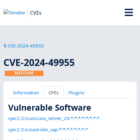
CVEs
CVE-2024-49955
CVE-2024-49955
MEDIUM
Information
CPEs
Plugins
Vulnerable Software
cpe:2.3:o:uos:uos_server_20:*:*:*:*:*:*:*:*
cpe:2.3:o:suse:sles_sap:*:*:*:*:*:*:*:*