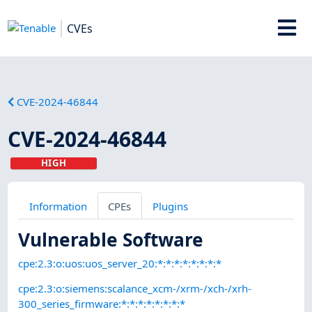
CVEs
CVE-2024-46844
CVE-2024-46844
HIGH
Information
CPEs
Plugins
Vulnerable Software
cpe:2.3:o:uos:uos_server_20:*:*:*:*:*:*:*:*
cpe:2.3:o:siemens:scalance_xcm-/xrm-/xch-/xrh-
300_series_firmware:*:*:*:*:*:*:*:*