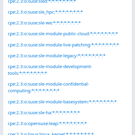
cpe:2.3:o:suse:sled:*:*:*:*:*:*:*:*
cpe:2.3:o:suse:sle_hpc:*:*:*:*:*:*:*:*
cpe:2.3:o:suse:sle-we:*:*:*:*:*:*:*:*
cpe:2.3:o:suse:sle-module-public-cloud:*:*:*:*:*:*:*:*
cpe:2.3:o:suse:sle-module-live-patching:*:*:*:*:*:*:*:*
cpe:2.3:o:suse:sle-module-legacy:*:*:*:*:*:*:*:*
cpe:2.3:o:suse:sle-module-development-
tools:*:*:*:*:*:*:*:*
cpe:2.3:o:suse:sle-module-confidential-
computing:*:*:*:*:*:*:*:*
cpe:2.3:o:suse:sle-module-basesystem:*:*:*:*:*:*:*:*
cpe:2.3:o:suse:sle-ha:*:*:*:*:*:*:*:*
cpe:2.3:o:opensuse:leap:*:*:*:*:*:*:*:*
cpe:2.3:o:linux:linux_kernel:*:*:*:*:*:*:*:*