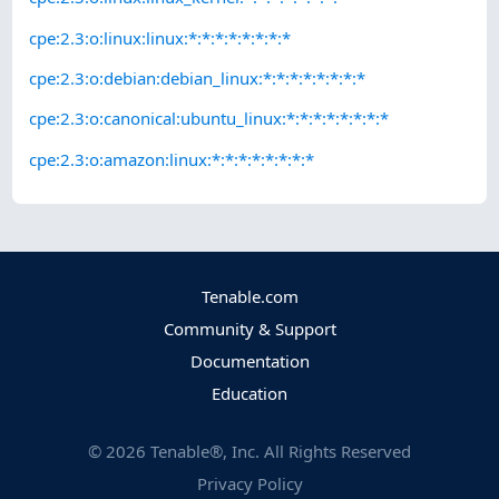
cpe:2.3:o:linux:linux:*:*:*:*:*:*:*:*
cpe:2.3:o:debian:debian_linux:*:*:*:*:*:*:*:*
cpe:2.3:o:canonical:ubuntu_linux:*:*:*:*:*:*:*:*
cpe:2.3:o:amazon:linux:*:*:*:*:*:*:*:*
Tenable.com
Community & Support
Documentation
Education
©
2026
Tenable®, Inc. All Rights Reserved
Privacy Policy