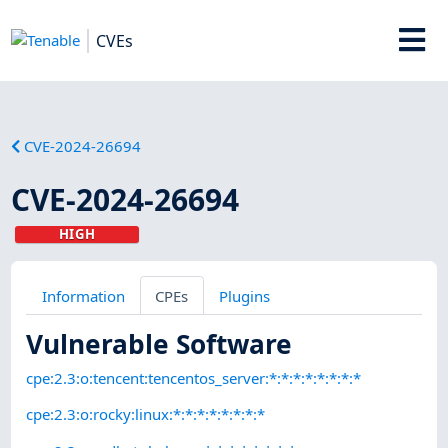
CVEs
CVE-2024-26694
CVE-2024-26694
HIGH
Information
CPEs
Plugins
Vulnerable Software
cpe:2.3:o:tencent:tencentos_server:*:*:*:*:*:*:*:*
cpe:2.3:o:rocky:linux:*:*:*:*:*:*:*:*