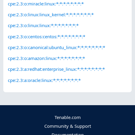
cpe:2.3:o:miracle:linux:*:*:*:*:*:*:*:*
cpe:2.3:o:linux:linux_kernel:*:*:*:*:*:*:*:*
cpe:2.3:o:linux:linux:*:*:*:*:*:*:*:*
cpe:2.3:o:centos:centos:*:*:*:*:*:*:*:*
cpe:2.3:o:canonical:ubuntu_linux:*:*:*:*:*:*:*:*
cpe:2.3:o:amazon:linux:*:*:*:*:*:*:*:*
cpe:2.3:a:redhat:enterprise_linux:*:*:*:*:*:*:*:*
cpe:2.3:a:oracle:linux:*:*:*:*:*:*:*:*
Tenable.com
Community & Support
Documentation