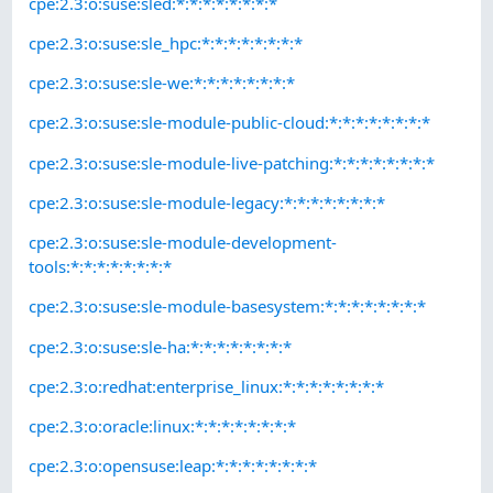
cpe:2.3:o:suse:sled:*:*:*:*:*:*:*:*
cpe:2.3:o:suse:sle_hpc:*:*:*:*:*:*:*:*
cpe:2.3:o:suse:sle-we:*:*:*:*:*:*:*:*
cpe:2.3:o:suse:sle-module-public-cloud:*:*:*:*:*:*:*:*
cpe:2.3:o:suse:sle-module-live-patching:*:*:*:*:*:*:*:*
cpe:2.3:o:suse:sle-module-legacy:*:*:*:*:*:*:*:*
cpe:2.3:o:suse:sle-module-development-
tools:*:*:*:*:*:*:*:*
cpe:2.3:o:suse:sle-module-basesystem:*:*:*:*:*:*:*:*
cpe:2.3:o:suse:sle-ha:*:*:*:*:*:*:*:*
cpe:2.3:o:redhat:enterprise_linux:*:*:*:*:*:*:*:*
cpe:2.3:o:oracle:linux:*:*:*:*:*:*:*:*
cpe:2.3:o:opensuse:leap:*:*:*:*:*:*:*:*