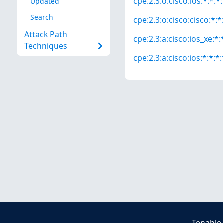
cpe:2.3:o:cisco:ios:*:*:*:
Updated
Search
cpe:2.3:o:cisco:cisco:*:*:
Attack Path
cpe:2.3:a:cisco:ios_xe:*:*
Techniques
cpe:2.3:a:cisco:ios:*:*:*:
Tenable