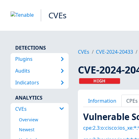
CVEs
DETECTIONS
CVEs
CVE-2024-20433
Plugins
CVE-2024-20
Audits
HIGH
Indicators
ANALYTICS
Information
CPEs
CVEs
Vulnerable S
Overview
cpe:2.3:o:cisco:ios_xe:*:*
Newest