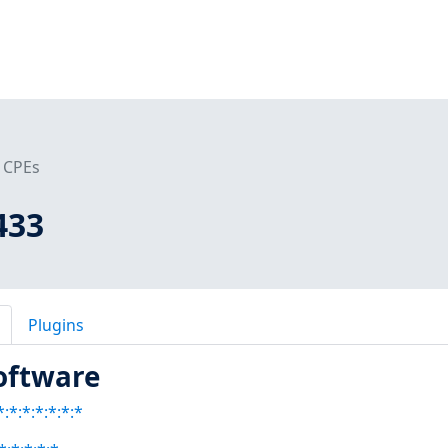
CPEs
433
Plugins
oftware
:*:*:*:*:*:*