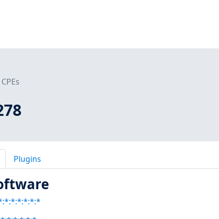
CPEs
278
Plugins
oftware
:*:*:*:*:*:*