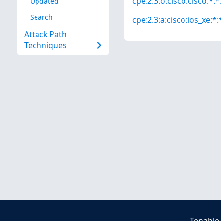
cpe:2.3:o:cisco:cisco:*:*:
Updated
Search
cpe:2.3:a:cisco:ios_xe:*:*
Attack Path
Techniques
Tenable