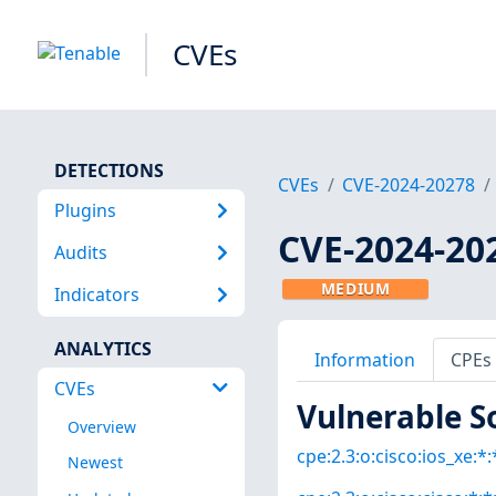
CVEs
DETECTIONS
CVEs
CVE-2024-20278
Plugins
CVE-2024-20
Audits
MEDIUM
Indicators
ANALYTICS
Information
CPEs
CVEs
Vulnerable S
Overview
cpe:2.3:o:cisco:ios_xe:*:*
Newest