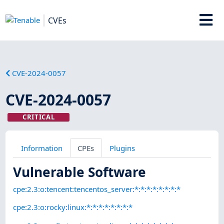
CVEs
CVE-2024-0057
CVE-2024-0057
CRITICAL
Information
CPEs
Plugins
Vulnerable Software
cpe:2.3:o:tencent:tencentos_server:*:*:*:*:*:*:*:*
cpe:2.3:o:rocky:linux:*:*:*:*:*:*:*:*