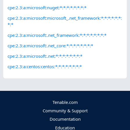
cpe:2.3:a:microsoft:nuget:*:*:*:*:*:*:*:*
cpe:2.3:a:microsoft:microsoft_.net_framework:*:*:*:*:*:*:
*:*
cpe:2.3:a:microsoft:.net_framework:*:*:*:*:*:*:*:*
cpe:2.3:a:microsoft:.net_core:*:*:*:*:*:*:*:*
cpe:2.3:a:microsoft:.net:*:*:*:*:*:*:*:*
cpe:2.3:a:centos:centos:*:*:*:*:*:*:*:*
Tenable.com
Community & Support
Documentation
Education