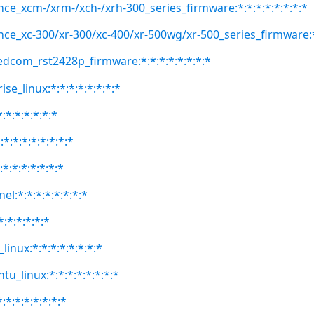
nce_xcm-/xrm-/xch-/xrh-300_series_firmware:*:*:*:*:*:*:*:*
nce_xc-300/xr-300/xc-400/xr-500wg/xr-500_series_firmware:*:
edcom_rst2428p_firmware:*:*:*:*:*:*:*:*
se_linux:*:*:*:*:*:*:*:*
:*:*:*:*:*:*
*:*:*:*:*:*:*:*
:*:*:*:*:*:*:*
el:*:*:*:*:*:*:*:*
*:*:*:*:*:*
linux:*:*:*:*:*:*:*:*
tu_linux:*:*:*:*:*:*:*:*
:*:*:*:*:*:*:*