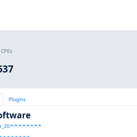
CPEs
637
Plugins
oftware
_20:*:*:*:*:*:*:*:*