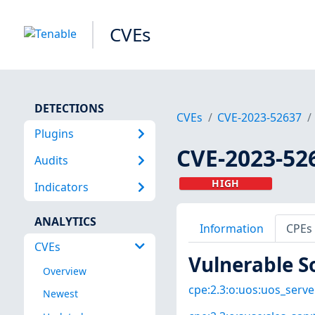
CVEs
DETECTIONS
CVEs
CVE-2023-52637
Plugins
CVE-2023-52
Audits
HIGH
Indicators
ANALYTICS
Information
CPEs
CVEs
Vulnerable S
Overview
cpe:2.3:o:uos:uos_server
Newest