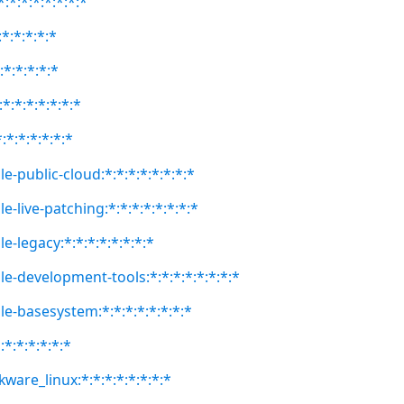
:*:*:*:*:*:*:*
:*:*:*:*:*
:*:*:*:*:*
*:*:*:*:*:*:*
:*:*:*:*:*:*
e-public-cloud:*:*:*:*:*:*:*:*
e-live-patching:*:*:*:*:*:*:*:*
e-legacy:*:*:*:*:*:*:*:*
le-development-tools:*:*:*:*:*:*:*:*
le-basesystem:*:*:*:*:*:*:*:*
:*:*:*:*:*:*
kware_linux:*:*:*:*:*:*:*:*