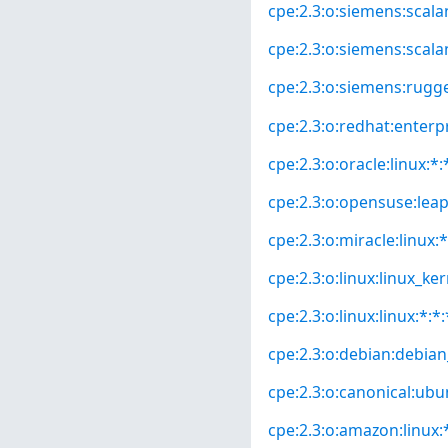
cpe:2.3:o:siemens:scala
cpe:2.3:o:siemens:scala
cpe:2.3:o:siemens:rugg
cpe:2.3:o:redhat:enterpri
cpe:2.3:o:oracle:linux:*:*
cpe:2.3:o:opensuse:leap:
cpe:2.3:o:miracle:linux:*
cpe:2.3:o:linux:linux_kern
cpe:2.3:o:linux:linux:*:*:
cpe:2.3:o:debian:debian_
cpe:2.3:o:canonical:ubun
cpe:2.3:o:amazon:linux:*