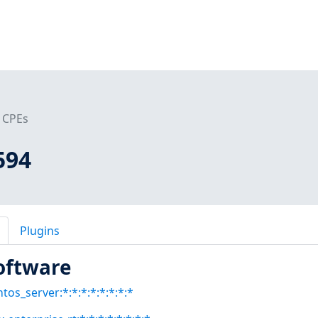
CPEs
594
Plugins
oftware
tos_server:*:*:*:*:*:*:*:*