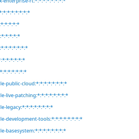
-enterprise-rt:*:*:*:*:*:*:*:*
:*:*:*:*:*:*:*
:*:*:*:*:*
:*:*:*:*:*
*:*:*:*:*:*:*
:*:*:*:*:*:*
*:*:*:*:*:*:*
e-public-cloud:*:*:*:*:*:*:*:*
e-live-patching:*:*:*:*:*:*:*:*
e-legacy:*:*:*:*:*:*:*:*
le-development-tools:*:*:*:*:*:*:*:*
le-basesystem:*:*:*:*:*:*:*:*