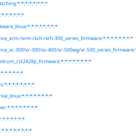
atching:*:*:*:*:*:*:*:*
:*:*:*:*:*:*
kware_linux:*:*:*:*:*:*:*:*
nce_xcm-/xrm-/xch-/xrh-300_series_firmware:*:*:*:*:*:*:*:*
nce_xc-300/xr-300/xc-400/xr-500wg/xr-500_series_firmware:*:
edcom_rst2428p_firmware:*:*:*:*:*:*:*:*
*:*:*:*:*:*
:*:*:*:*:*:*:*:*
se_linux:*:*:*:*:*:*:*:*
er:*:*:*:*:*:*:*:*
:*:*:*:*:*:*
*:*:*:*:*:*:*:*