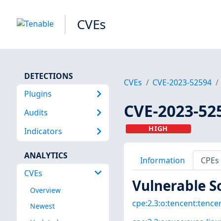
CVEs
DETECTIONS
CVEs
CVE-2023-52594
Plugins
CVE-2023-52
Audits
HIGH
Indicators
ANALYTICS
Information
CPEs
CVEs
Vulnerable S
Overview
cpe:2.3:o:tencent:tencen
Newest