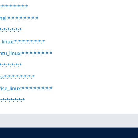
:*:*:*:*:*:*:*
el:*:*:*:*:*:*:*:*
*:*:*:*:*:*
linux:*:*:*:*:*:*:*:*
tu_linux:*:*:*:*:*:*:*:*
*:*:*:*:*:*
:*:*:*:*:*:*:*:*
se_linux:*:*:*:*:*:*:*:*
:*:*:*:*:*:*