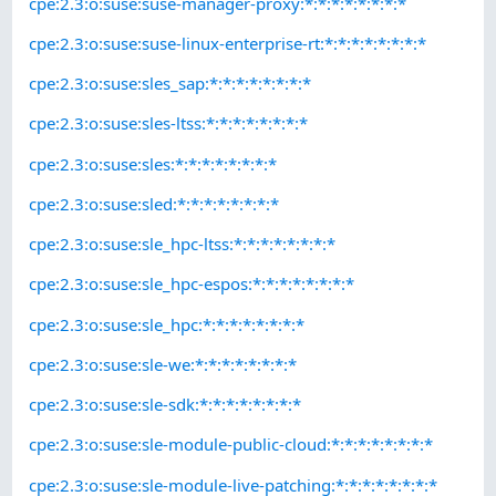
cpe:2.3:o:suse:suse-manager-proxy:*:*:*:*:*:*:*:*
cpe:2.3:o:suse:suse-linux-enterprise-rt:*:*:*:*:*:*:*:*
cpe:2.3:o:suse:sles_sap:*:*:*:*:*:*:*:*
cpe:2.3:o:suse:sles-ltss:*:*:*:*:*:*:*:*
cpe:2.3:o:suse:sles:*:*:*:*:*:*:*:*
cpe:2.3:o:suse:sled:*:*:*:*:*:*:*:*
cpe:2.3:o:suse:sle_hpc-ltss:*:*:*:*:*:*:*:*
cpe:2.3:o:suse:sle_hpc-espos:*:*:*:*:*:*:*:*
cpe:2.3:o:suse:sle_hpc:*:*:*:*:*:*:*:*
cpe:2.3:o:suse:sle-we:*:*:*:*:*:*:*:*
cpe:2.3:o:suse:sle-sdk:*:*:*:*:*:*:*:*
cpe:2.3:o:suse:sle-module-public-cloud:*:*:*:*:*:*:*:*
cpe:2.3:o:suse:sle-module-live-patching:*:*:*:*:*:*:*:*