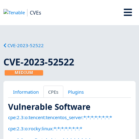
CVEs
CVE-2023-52522
CVE-2023-52522
MEDIUM
Information
CPEs
Plugins
Vulnerable Software
cpe:2.3:o:tencent:tencentos_server:*:*:*:*:*:*:*:*
cpe:2.3:o:rocky:linux:*:*:*:*:*:*:*:*