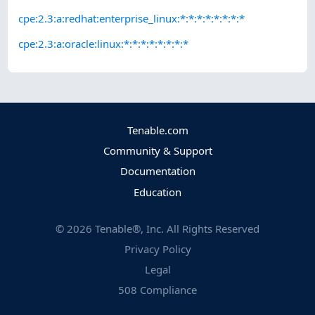
cpe:2.3:a:redhat:enterprise_linux:*:*:*:*:*:*:*:*
cpe:2.3:a:oracle:linux:*:*:*:*:*:*:*:*
Tenable.com
Community & Support
Documentation
Education
©
2026
Tenable®, Inc. All Rights Reserved
Privacy Policy
Legal
508 Compliance