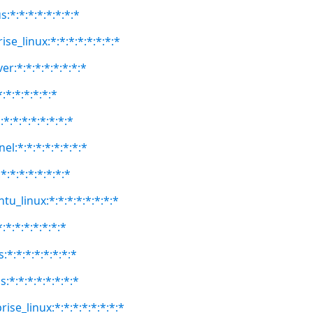
:*:*:*:*:*:*:*:*
se_linux:*:*:*:*:*:*:*:*
er:*:*:*:*:*:*:*:*
:*:*:*:*:*:*
*:*:*:*:*:*:*:*
el:*:*:*:*:*:*:*:*
:*:*:*:*:*:*:*
tu_linux:*:*:*:*:*:*:*:*
:*:*:*:*:*:*:*
:*:*:*:*:*:*:*:*
:*:*:*:*:*:*:*:*
ise_linux:*:*:*:*:*:*:*:*