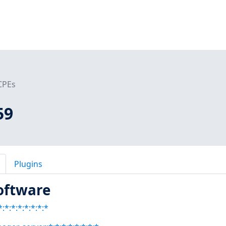
CPEs
59
Plugins
oftware
:*:*:*:*:*:*:*