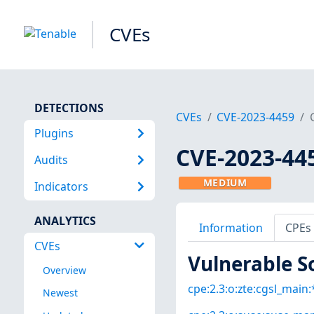
CVEs
DETECTIONS
CVEs
CVE-2023-4459
Plugins
CVE-2023-44
Audits
MEDIUM
Indicators
ANALYTICS
Information
CPEs
CVEs
Vulnerable S
Overview
cpe:2.3:o:zte:cgsl_main:*
Newest