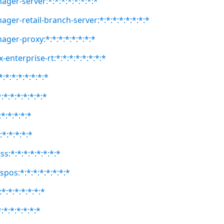
ger-server:*:*:*:*:*:*:*:*
ger-retail-branch-server:*:*:*:*:*:*:*:*
ager-proxy:*:*:*:*:*:*:*:*
-enterprise-rt:*:*:*:*:*:*:*:*
:*:*:*:*:*:*:*
:*:*:*:*:*:*:*
:*:*:*:*:*
:*:*:*:*:*
ss:*:*:*:*:*:*:*:*
spos:*:*:*:*:*:*:*:*
*:*:*:*:*:*:*
:*:*:*:*:*:*