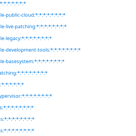
*:*:*:*:*:*:*
e-public-cloud:*:*:*:*:*:*:*:*
e-live-patching:*:*:*:*:*:*:*:*
e-legacy:*:*:*:*:*:*:*:*
le-development-tools:*:*:*:*:*:*:*:*
le-basesystem:*:*:*:*:*:*:*:*
atching:*:*:*:*:*:*:*:*
:*:*:*:*:*:*
pervisor:*:*:*:*:*:*:*:*
:*:*:*:*:*:*:*:*
:*:*:*:*:*:*:*:*
:*:*:*:*:*:*:*:*