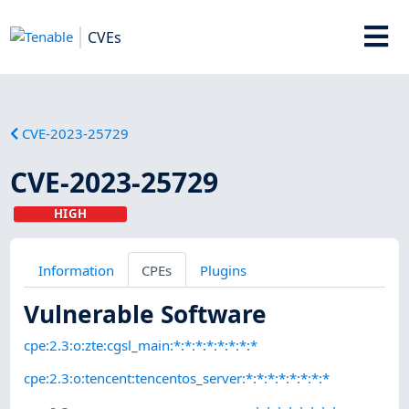
CVEs
CVE-2023-25729
CVE-2023-25729
HIGH
Information
CPEs
Plugins
Vulnerable Software
cpe:2.3:o:zte:cgsl_main:*:*:*:*:*:*:*:*
cpe:2.3:o:tencent:tencentos_server:*:*:*:*:*:*:*:*