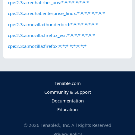
cpe:2.3:a:redhat:rhel_aus:*:*:*:*:*:*:*:*
cpe:2.3:a:redhat:enterprise_linux:*:*:*:*:*:*:*:*
cpe:2.3:a:mozilla:thunderbird:*:*:*:*:*:*:*:*
cpe:2.3:a:mozilla:firefox_esr:*:*:*:*:*:*:*:*
cpe:2.3:a:mozilla:firefox:*:*:*:*:*:*:*:*
Tenable.com
Community & Support
Documentation
Education
©
2026
Tenable®, Inc. All Rights Reserved
Privacy Policy