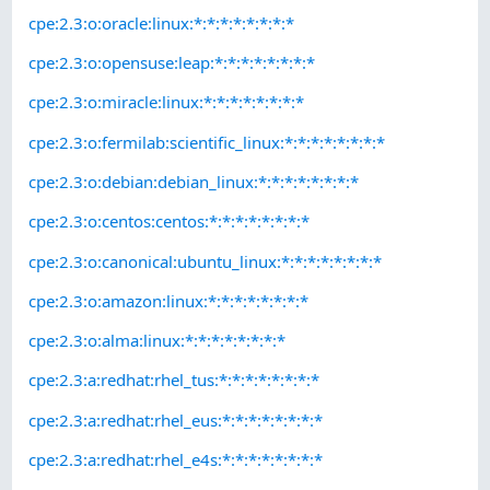
cpe:2.3:o:oracle:linux:*:*:*:*:*:*:*:*
cpe:2.3:o:opensuse:leap:*:*:*:*:*:*:*:*
cpe:2.3:o:miracle:linux:*:*:*:*:*:*:*:*
cpe:2.3:o:fermilab:scientific_linux:*:*:*:*:*:*:*:*
cpe:2.3:o:debian:debian_linux:*:*:*:*:*:*:*:*
cpe:2.3:o:centos:centos:*:*:*:*:*:*:*:*
cpe:2.3:o:canonical:ubuntu_linux:*:*:*:*:*:*:*:*
cpe:2.3:o:amazon:linux:*:*:*:*:*:*:*:*
cpe:2.3:o:alma:linux:*:*:*:*:*:*:*:*
cpe:2.3:a:redhat:rhel_tus:*:*:*:*:*:*:*:*
cpe:2.3:a:redhat:rhel_eus:*:*:*:*:*:*:*:*
cpe:2.3:a:redhat:rhel_e4s:*:*:*:*:*:*:*:*