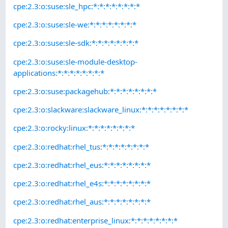
cpe:2.3:o:suse:sle_hpc:*:*:*:*:*:*:*:*
cpe:2.3:o:suse:sle-we:*:*:*:*:*:*:*:*
cpe:2.3:o:suse:sle-sdk:*:*:*:*:*:*:*:*
cpe:2.3:o:suse:sle-module-desktop-
applications:*:*:*:*:*:*:*:*
cpe:2.3:o:suse:packagehub:*:*:*:*:*:*:*:*
cpe:2.3:o:slackware:slackware_linux:*:*:*:*:*:*:*:*
cpe:2.3:o:rocky:linux:*:*:*:*:*:*:*:*
cpe:2.3:o:redhat:rhel_tus:*:*:*:*:*:*:*:*
cpe:2.3:o:redhat:rhel_eus:*:*:*:*:*:*:*:*
cpe:2.3:o:redhat:rhel_e4s:*:*:*:*:*:*:*:*
cpe:2.3:o:redhat:rhel_aus:*:*:*:*:*:*:*:*
cpe:2.3:o:redhat:enterprise_linux:*:*:*:*:*:*:*:*