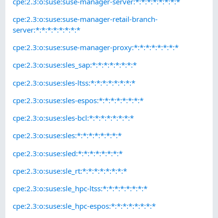
cpe:2.3:o:suse:suse-manager-server:*:*:*:*:*:*:*:*
cpe:2.3:o:suse:suse-manager-retail-branch-
server:*:*:*:*:*:*:*:*
cpe:2.3:o:suse:suse-manager-proxy:*:*:*:*:*:*:*:*
cpe:2.3:o:suse:sles_sap:*:*:*:*:*:*:*:*
cpe:2.3:o:suse:sles-ltss:*:*:*:*:*:*:*:*
cpe:2.3:o:suse:sles-espos:*:*:*:*:*:*:*:*
cpe:2.3:o:suse:sles-bcl:*:*:*:*:*:*:*:*
cpe:2.3:o:suse:sles:*:*:*:*:*:*:*:*
cpe:2.3:o:suse:sled:*:*:*:*:*:*:*:*
cpe:2.3:o:suse:sle_rt:*:*:*:*:*:*:*:*
cpe:2.3:o:suse:sle_hpc-ltss:*:*:*:*:*:*:*:*
cpe:2.3:o:suse:sle_hpc-espos:*:*:*:*:*:*:*:*