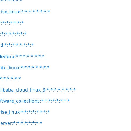
*:*:*:*:*:*
se_linux:*:*:*:*:*:*:*:*
:*:*:*:*:*:*
:*:*:*:*:*:*:*
:*:*:*:*:*:*:*:*
fedora:*:*:*:*:*:*:*:*
tu_linux:*:*:*:*:*:*:*:*
*:*:*:*:*:*
libaba_cloud_linux_3:*:*:*:*:*:*:*:*
ftware_collections:*:*:*:*:*:*:*:*
se_linux:*:*:*:*:*:*:*:*
erver:*:*:*:*:*:*:*:*