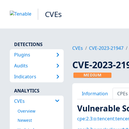
CVEs
DETECTIONS
CVEs
CVE-2023-21947
Plugins
CVE-2023-21
Audits
MEDIUM
Indicators
ANALYTICS
Information
CPEs
CVEs
Vulnerable S
Overview
cpe:2.3:o:tencent:tencen
Newest