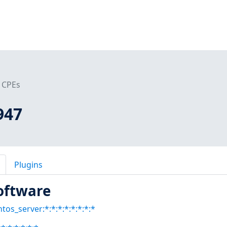
CPEs
947
Plugins
oftware
tos_server:*:*:*:*:*:*:*:*