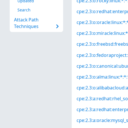
cpe:2.3:o:rocky:linux:*:*:
Updated
Search
cpe:2.3:o:redhat:enterpri
Attack Path
cpe:2.3:o:oracle:linux:*:*
Techniques
cpe:2.3:o:miracle:linux:*
cpe:2.3:o:freebsd:freebsd
cpe:2.3:o:fedoraproject:
cpe:2.3:o:canonical:ubun
cpe:2.3:o:alma:linux:*:*:
cpe:2.3:o:alibabacloud:a
cpe:2.3:a:redhat:rhel_so
cpe:2.3:a:redhat:enterpri
cpe:2.3:a:oracle:mysql_s