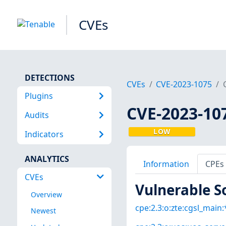
CVEs
DETECTIONS
CVEs
CVE-2023-1075
Plugins
CVE-2023-10
Audits
LOW
Indicators
ANALYTICS
Information
CPEs
CVEs
Vulnerable S
Overview
cpe:2.3:o:zte:cgsl_main:*
Newest