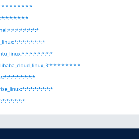
*:*:*:*:*:*:*:*
:*:*:*:*:*:*:*
el:*:*:*:*:*:*:*:*
linux:*:*:*:*:*:*:*:*
tu_linux:*:*:*:*:*:*:*:*
libaba_cloud_linux_3:*:*:*:*:*:*:*:*
:*:*:*:*:*:*:*:*
se_linux:*:*:*:*:*:*:*:*
:*:*:*:*:*:*