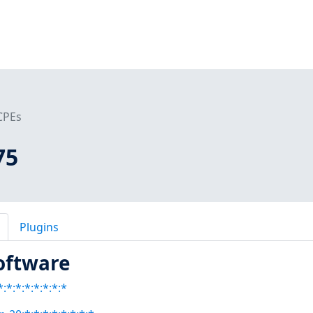
CPEs
75
Plugins
oftware
:*:*:*:*:*:*:*