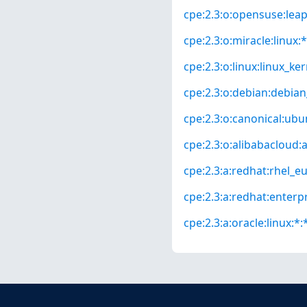
cpe:2.3:o:opensuse:leap:
cpe:2.3:o:miracle:linux:*
cpe:2.3:o:linux:linux_kern
cpe:2.3:o:debian:debian_
cpe:2.3:o:canonical:ubun
cpe:2.3:o:alibabacloud:a
cpe:2.3:a:redhat:rhel_eus
cpe:2.3:a:redhat:enterpri
cpe:2.3:a:oracle:linux:*:*