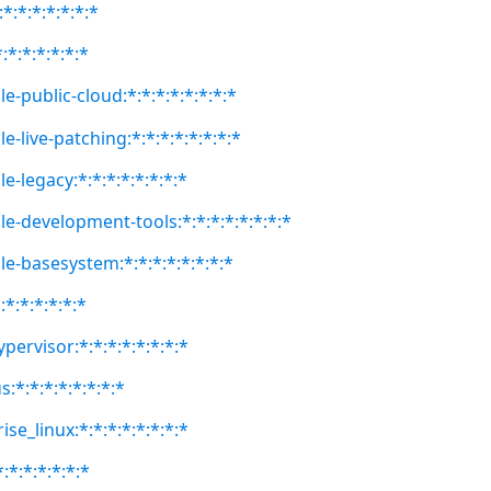
*:*:*:*:*:*:*
:*:*:*:*:*:*
e-public-cloud:*:*:*:*:*:*:*:*
e-live-patching:*:*:*:*:*:*:*:*
e-legacy:*:*:*:*:*:*:*:*
le-development-tools:*:*:*:*:*:*:*:*
le-basesystem:*:*:*:*:*:*:*:*
:*:*:*:*:*:*
pervisor:*:*:*:*:*:*:*:*
:*:*:*:*:*:*:*:*
se_linux:*:*:*:*:*:*:*:*
:*:*:*:*:*:*