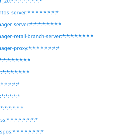
_20:*:*:*:*:*:*:*:*
tos_server:*:*:*:*:*:*:*:*
ger-server:*:*:*:*:*:*:*:*
ger-retail-branch-server:*:*:*:*:*:*:*:*
ager-proxy:*:*:*:*:*:*:*:*
:*:*:*:*:*:*:*
:*:*:*:*:*:*:*
:*:*:*:*:*
:*:*:*:*:*
*:*:*:*:*:*
ss:*:*:*:*:*:*:*:*
spos:*:*:*:*:*:*:*:*