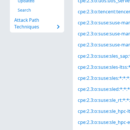
cpe:2.3:o:uos:uos_server
Updated
Search
cpe:2.3:o:tencent:tencen
Attack Path
cpe:2.3:o:suse:suse-mana
Techniques
cpe:2.3:o:suse:suse-mana
cpe:2.3:o:suse:suse-man
cpe:2.3:o:suse:sles_sap:*
cpe:2.3:o:suse:sles-ltss:*
cpe:2.3:o:suse:sles:*:*:*
cpe:2.3:o:suse:sled:*:*:*
cpe:2.3:o:suse:sle_rt:*:*:
cpe:2.3:o:suse:sle_hpc-lt
cpe:2.3:o:suse:sle_hpc-e