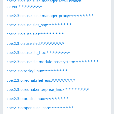
cpe:2.3:o:suse:suse-manager-retail-branch-
server:*:*:*:*:*:*:*:*
cpe:2.3:o:suse:suse-manager-proxy:*:*:*:*:*:*:*:*
cpe:2.3:o:suse:sles_sap:*:*:*:*:*:*:*:*
cpe:2.3:o:suse:sles:*:*:*:*:*:*:*:*
cpe:2.3:o:suse:sled:*:*:*:*:*:*:*:*
cpe:2.3:o:suse:sle_hpc:*:*:*:*:*:*:*:*
cpe:2.3:o:suse:sle-module-basesystem:*:*:*:*:*:*:*:*
cpe:2.3:o:rocky:linux:*:*:*:*:*:*:*:*
cpe:2.3:o:redhat:rhel_eus:*:*:*:*:*:*:*:*
cpe:2.3:o:redhat:enterprise_linux:*:*:*:*:*:*:*:*
cpe:2.3:o:oracle:linux:*:*:*:*:*:*:*:*
cpe:2.3:o:opensuse:leap:*:*:*:*:*:*:*:*