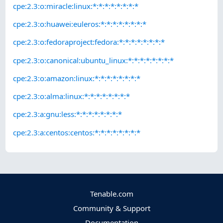
cpe:2.3:o:miracle:linux:*:*:*:*:*:*:*:*
cpe:2.3:o:huawei:euleros:*:*:*:*:*:*:*:*
cpe:2.3:o:fedoraproject:fedora:*:*:*:*:*:*:*:*
cpe:2.3:o:canonical:ubuntu_linux:*:*:*:*:*:*:*:*
cpe:2.3:o:amazon:linux:*:*:*:*:*:*:*:*
cpe:2.3:o:alma:linux:*:*:*:*:*:*:*:*
cpe:2.3:a:gnu:less:*:*:*:*:*:*:*:*
cpe:2.3:a:centos:centos:*:*:*:*:*:*:*:*
Tenable.com
Community & Support
Documentation