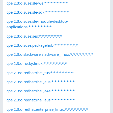
cpe:2.3:o:suse:sle-we:*:*:*:*:*:*:*:*
cpe:2.3:o:suse:sle-sdk:*:*:*:*:*:*:*:*
cpe:2.3:o:suse:sle-module-desktop-
applications:*:*:*:*:*:*:*:*
cpe:2.3:o:suse:ses:*:*:*:*:*:*:*:*
cpe:2.3:o:suse:packagehub:*:*:*:*:*:*:*:*
cpe:2.3:o:slackware:slackware_linux:*:*:*:*:*:*:*:*
cpe:2.3:o:rocky:linux:*:*:*:*:*:*:*:*
cpe:2.3:o:redhat:rhel_tus:*:*:*:*:*:*:*:*
cpe:2.3:o:redhat:rhel_eus:*:*:*:*:*:*:*:*
cpe:2.3:o:redhat:rhel_e4s:*:*:*:*:*:*:*:*
cpe:2.3:o:redhat:rhel_aus:*:*:*:*:*:*:*:*
cpe:2.3:o:redhat:enterprise_linux:*:*:*:*:*:*:*:*