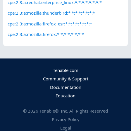
cpe:2.3:a:redhat:enterprise_linux:*:*:*:*:*:*:*:*
cpe:2.3:a:mozilla:thunderbird:*:*:*:*:*:*:*:*
cpe:2.3:a:mozilla:firefox_esr:*:*:*:*:*:*:*:*
cpe:2.3:a:mozilla:firefox:*:*:*:*:*:*:*:*
Tenable.com
Community & Support
Documentation
Education
©
2026
Tenable®, Inc. All Rights Reserved
Privacy Policy
Legal