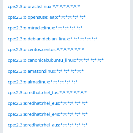
cpe:2.3:o:oracle:linux:*:*:*:*:*:*:*:*
cpe:2.3:o:opensuse:leap:*:*:*:*:*:*:*:*
cpe:2.3:o:miracle:linux:*:*:*:*:*:*:*:*
cpe:2.3:o:debian:debian_linux:*:*:*:*:*:*:*:*
cpe:2.3:o:centos:centos:*:*:*:*:*:*:*:*
cpe:2.3:o:canonical:ubuntu_linux:*:*:*:*:*:*:*:*
cpe:2.3:o:amazon:linux:*:*:*:*:*:*:*:*
cpe:2.3:o:alma:linux:*:*:*:*:*:*:*:*
cpe:2.3:a:redhat:rhel_tus:*:*:*:*:*:*:*:*
cpe:2.3:a:redhat:rhel_eus:*:*:*:*:*:*:*:*
cpe:2.3:a:redhat:rhel_e4s:*:*:*:*:*:*:*:*
cpe:2.3:a:redhat:rhel_aus:*:*:*:*:*:*:*:*