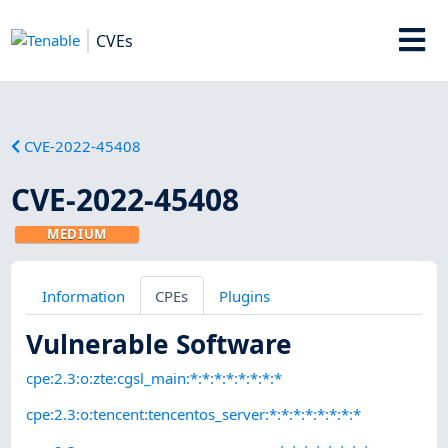
CVEs
CVE-2022-45408
CVE-2022-45408
MEDIUM
Information
CPEs
Plugins
Vulnerable Software
cpe:2.3:o:zte:cgsl_main:*:*:*:*:*:*:*:*
cpe:2.3:o:tencent:tencentos_server:*:*:*:*:*:*:*:*