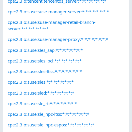
cpe:2.3:o:tencent:tencentos_server:*:*:*:*:*:*:*:*
cpe:2.3:o:suse:suse-manager-server:*:*:*:*:*:*:*:*
cpe:2.3:o:suse:suse-manager-retail-branch-
server:*:*:*:*:*:*:*:*
cpe:2.3:o:suse:suse-manager-proxy:*:*:*:*:*:*:*:*
cpe:2.3:o:suse:sles_sap:*:*:*:*:*:*:*:*
cpe:2.3:o:suse:sles_bcl:*:*:*:*:*:*:*:*
cpe:2.3:o:suse:sles-ltss:*:*:*:*:*:*:*:*
cpe:2.3:o:suse:sles:*:*:*:*:*:*:*:*
cpe:2.3:o:suse:sled:*:*:*:*:*:*:*:*
cpe:2.3:o:suse:sle_rt:*:*:*:*:*:*:*:*
cpe:2.3:o:suse:sle_hpc-ltss:*:*:*:*:*:*:*:*
cpe:2.3:o:suse:sle_hpc-espos:*:*:*:*:*:*:*:*