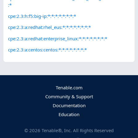
:*
cpe:2.3:h:f5:big-ip:*:*:*:*:*:*:*:*
cpe:2.3:a:redhat:rhel_eus:*:*:*:*:*:*:*:*
cpe:2.3:a:redhat:enterprise_linux:*:*:*:*:*:*:*:*
cpe:2.3:a:centos:centos:*:*:*:*:*:*:*:*
Tenable.com
Community & Support
Documentation
Education
©
2026
Tenable®, Inc. All Rights Reserved