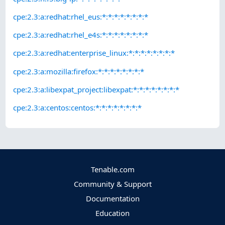
cpe:2.3:a:redhat:rhel_eus:*:*:*:*:*:*:*:*
cpe:2.3:a:redhat:rhel_e4s:*:*:*:*:*:*:*:*
cpe:2.3:a:redhat:enterprise_linux:*:*:*:*:*:*:*:*
cpe:2.3:a:mozilla:firefox:*:*:*:*:*:*:*:*
cpe:2.3:a:libexpat_project:libexpat:*:*:*:*:*:*:*:*
cpe:2.3:a:centos:centos:*:*:*:*:*:*:*:*
Tenable.com
Community & Support
Documentation
Education