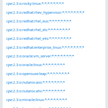
cpe:2.3:o:rocky:linux:*:*:*:*:*:*:*:*
cpe:2.3:o:redhat:rhev_hypervisor:*:*:*:*:*:*:*:*
cpe:2.3:o:redhat:rhel_eus:*:*:*:*:*:*:*:*
cpe:2.3:o:redhat:rhel_els:*:*:*:*:*:*:*:*
cpe:2.3:o:redhat:rhel_e4s:*:*:*:*:*:*:*:*
cpe:2.3:o:redhat:enterprise_linux:*:*:*:*:*:*:*:*
cpe:2.3:o:oracle:vm_server:*:*:*:*:*:*:*:*
cpe:2.3:o:oracle:linux:*:*:*:*:*:*:*:*
cpe:2.3:o:opensuse:leap:*:*:*:*:*:*:*:*
cpe:2.3:o:nutanix:aos:*:*:*:*:*:*:*:*
cpe:2.3:o:nutanix:ahv:*:*:*:*:*:*:*:*
cpe:2.3:o:miracle:linux:*:*:*:*:*:*:*:*