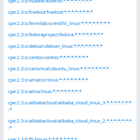
cpe:2.3:o:huawei:euleros:*:*:*:*:*:*:*:*
cpe:2.3:o:freebsd:freebsd:*:*:*:*:*:*:*:*
cpe:2.3:o:fermilab:scientific_linux:*:*:*:*:*:*:*:*
cpe:2.3:o:fedoraproject:fedora:*:*:*:*:*:*:*:*
cpe:2.3:o:debian:debian_linux:*:*:*:*:*:*:*:*
cpe:2.3:o:centos:centos:*:*:*:*:*:*:*:*
cpe:2.3:o:canonical:ubuntu_linux:*:*:*:*:*:*:*:*
cpe:2.3:o:amazon:linux:*:*:*:*:*:*:*:*
cpe:2.3:o:alma:linux:*:*:*:*:*:*:*:*
cpe:2.3:o:alibabacloud:alibaba_cloud_linux_3:*:*:*:*:*:*:*
:*
cpe:2.3:o:alibabacloud:alibaba_cloud_linux_2:*:*:*:*:*:*:*
:*
cpe:2.3:h:f5:big-ip:*:*:*:*:*:*:*:*