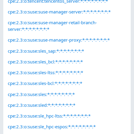
cpe:2.3:o:tencent:tencentos_server:*:*:*:*:*:*:*:*
cpe:2.3:o:suse:suse-manager-server:*:*:*:*:*:*:*:*
cpe:2.3:o:suse:suse-manager-retail-branch-
server:*:*:*:*:*:*:*:*
cpe:2.3:o:suse:suse-manager-proxy:*:*:*:*:*:*:*:*
cpe:2.3:o:suse:sles_sap:*:*:*:*:*:*:*:*
cpe:2.3:o:suse:sles_bcl:*:*:*:*:*:*:*:*
cpe:2.3:o:suse:sles-ltss:*:*:*:*:*:*:*:*
cpe:2.3:o:suse:sles-bcl:*:*:*:*:*:*:*:*
cpe:2.3:o:suse:sles:*:*:*:*:*:*:*:*
cpe:2.3:o:suse:sled:*:*:*:*:*:*:*:*
cpe:2.3:o:suse:sle_hpc-ltss:*:*:*:*:*:*:*:*
cpe:2.3:o:suse:sle_hpc-espos:*:*:*:*:*:*:*:*