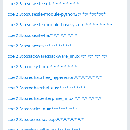
cpe:2.3:o:suse:sle-sdk:*:*:*:*:*:*:*:*
cpe:2.3:o:suse:sle-module-python2:*:*:*:*:*:*:*:*
cpe:2.3:o:suse:sle-module-basesystem:*:*:*:*:*:*:*:*
cpe:2.3:o:suse:sle-ha:*:*:*:*:*:*:*:*
cpe:2.3:o:suse:ses:*:*:*:*:*:*:*:*
cpe:2.3:o:slackware:slackware_linux:*:*:*:*:*:*:*:*
cpe:2.3:o:rocky:linux:*:*:*:*:*:*:*:*
cpe:2.3:o:redhat:rhev_hypervisor:*:*:*:*:*:*:*:*
cpe:2.3:o:redhat:rhel_eus:*:*:*:*:*:*:*:*
cpe:2.3:o:redhat:enterprise_linux:*:*:*:*:*:*:*:*
cpe:2.3:o:oracle:linux:*:*:*:*:*:*:*:*
cpe:2.3:o:opensuse:leap:*:*:*:*:*:*:*:*
cpe:2.3:o:miracle:linux:*:*:*:*:*:*:*:*