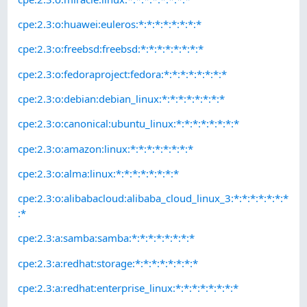
cpe:2.3:o:huawei:euleros:*:*:*:*:*:*:*:*
cpe:2.3:o:freebsd:freebsd:*:*:*:*:*:*:*:*
cpe:2.3:o:fedoraproject:fedora:*:*:*:*:*:*:*:*
cpe:2.3:o:debian:debian_linux:*:*:*:*:*:*:*:*
cpe:2.3:o:canonical:ubuntu_linux:*:*:*:*:*:*:*:*
cpe:2.3:o:amazon:linux:*:*:*:*:*:*:*:*
cpe:2.3:o:alma:linux:*:*:*:*:*:*:*:*
cpe:2.3:o:alibabacloud:alibaba_cloud_linux_3:*:*:*:*:*:*:*
:*
cpe:2.3:a:samba:samba:*:*:*:*:*:*:*:*
cpe:2.3:a:redhat:storage:*:*:*:*:*:*:*:*
cpe:2.3:a:redhat:enterprise_linux:*:*:*:*:*:*:*:*