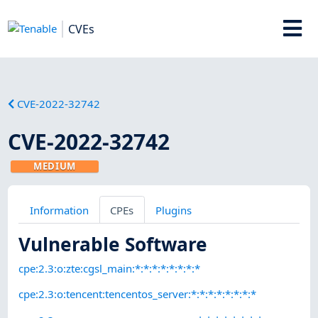
CVEs
CVE-2022-32742
CVE-2022-32742
MEDIUM
Information
CPEs
Plugins
Vulnerable Software
cpe:2.3:o:zte:cgsl_main:*:*:*:*:*:*:*:*
cpe:2.3:o:tencent:tencentos_server:*:*:*:*:*:*:*:*