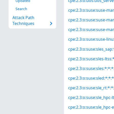
cpe:2.3:o:uos:uos_server
Updated
Search
cpe:2.3:o:suse:suse-mana
Attack Path
cpe:2.3:o:suse:suse-mana
Techniques
cpe:2.3:o:suse:suse-man
cpe:2.3:o:suse:suse-linux
cpe:2.3:o:suse:sles_sap:*
cpe:2.3:o:suse:sles-ltss:*
cpe:2.3:o:suse:sles:*:*:*
cpe:2.3:o:suse:sled:*:*:*
cpe:2.3:o:suse:sle_rt:*:*:
cpe:2.3:o:suse:sle_hpc-lt
cpe:2.3:o:suse:sle_hpc-e