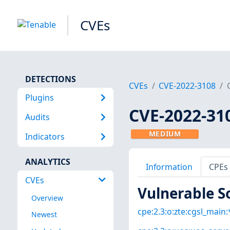
CVEs
DETECTIONS
CVEs
CVE-2022-3108
Plugins
CVE-2022-31
Audits
MEDIUM
Indicators
ANALYTICS
Information
CPEs
CVEs
Vulnerable S
Overview
cpe:2.3:o:zte:cgsl_main:*
Newest