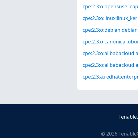
cpe:2.3:o:opensuse:leap:
cpe:2.3:o:linux:linux_kern
cpe:2.3:o:debian:debian_
cpe:2.3:o:canonical:ubun
cpe:2.3:o:alibabacloud:a
cpe:2.3:o:alibabacloud:a
cpe:2.3:a:redhat:enterpri
Tenable
©
2026
Tenable®