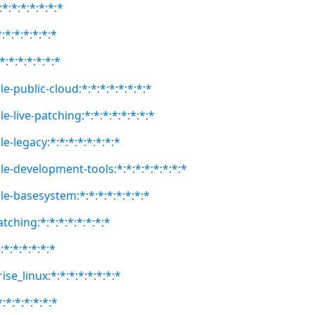
*:*:*:*:*:*:*
:*:*:*:*:*:*
*:*:*:*:*:*:*
e-public-cloud:*:*:*:*:*:*:*:*
e-live-patching:*:*:*:*:*:*:*:*
e-legacy:*:*:*:*:*:*:*:*
le-development-tools:*:*:*:*:*:*:*:*
le-basesystem:*:*:*:*:*:*:*:*
atching:*:*:*:*:*:*:*:*
:*:*:*:*:*:*
se_linux:*:*:*:*:*:*:*:*
:*:*:*:*:*:*