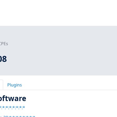
CPEs
08
Plugins
oftware
:*:*:*:*:*:*:*