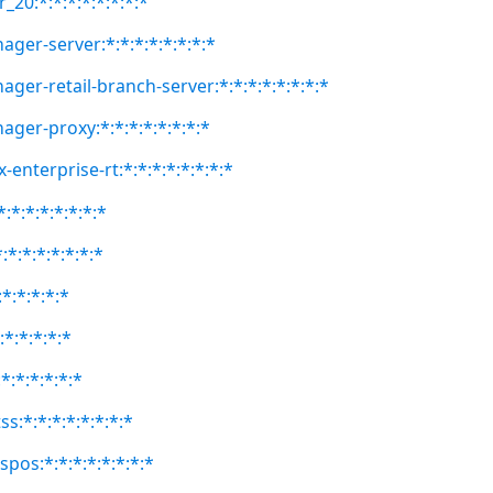
_20:*:*:*:*:*:*:*:*
ger-server:*:*:*:*:*:*:*:*
ger-retail-branch-server:*:*:*:*:*:*:*:*
ager-proxy:*:*:*:*:*:*:*:*
-enterprise-rt:*:*:*:*:*:*:*:*
:*:*:*:*:*:*:*
:*:*:*:*:*:*:*
:*:*:*:*:*
:*:*:*:*:*
*:*:*:*:*:*
ss:*:*:*:*:*:*:*:*
spos:*:*:*:*:*:*:*:*