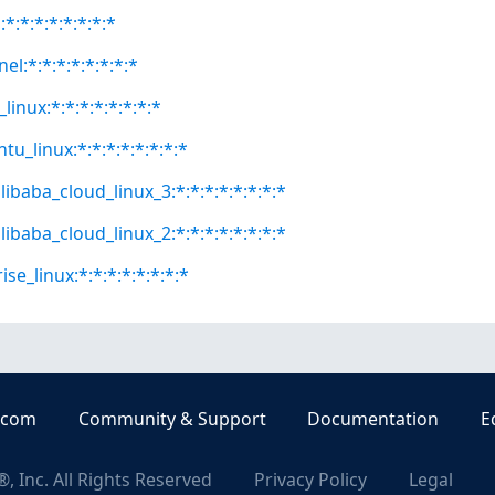
*:*:*:*:*:*:*:*
el:*:*:*:*:*:*:*:*
linux:*:*:*:*:*:*:*:*
tu_linux:*:*:*:*:*:*:*:*
libaba_cloud_linux_3:*:*:*:*:*:*:*:*
libaba_cloud_linux_2:*:*:*:*:*:*:*:*
se_linux:*:*:*:*:*:*:*:*
.com
Community & Support
Documentation
E
, Inc. All Rights Reserved
Privacy Policy
Legal