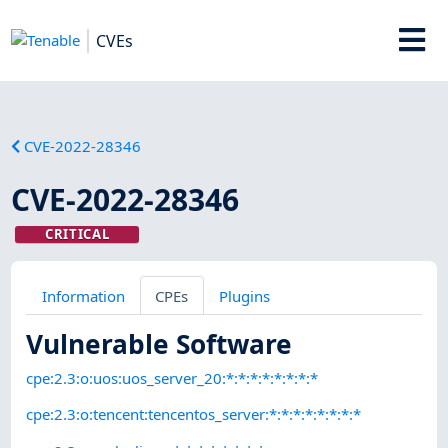
CVEs
CVE-2022-28346
CVE-2022-28346
CRITICAL
Information
CPEs
Plugins
Vulnerable Software
cpe:2.3:o:uos:uos_server_20:*:*:*:*:*:*:*:*
cpe:2.3:o:tencent:tencentos_server:*:*:*:*:*:*:*:*