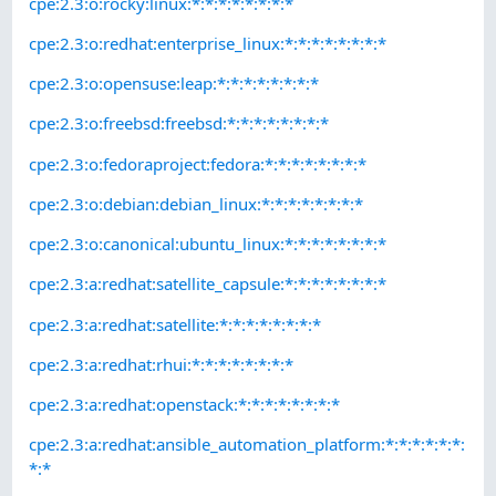
cpe:2.3:o:rocky:linux:*:*:*:*:*:*:*:*
cpe:2.3:o:redhat:enterprise_linux:*:*:*:*:*:*:*:*
cpe:2.3:o:opensuse:leap:*:*:*:*:*:*:*:*
cpe:2.3:o:freebsd:freebsd:*:*:*:*:*:*:*:*
cpe:2.3:o:fedoraproject:fedora:*:*:*:*:*:*:*:*
cpe:2.3:o:debian:debian_linux:*:*:*:*:*:*:*:*
cpe:2.3:o:canonical:ubuntu_linux:*:*:*:*:*:*:*:*
cpe:2.3:a:redhat:satellite_capsule:*:*:*:*:*:*:*:*
cpe:2.3:a:redhat:satellite:*:*:*:*:*:*:*:*
cpe:2.3:a:redhat:rhui:*:*:*:*:*:*:*:*
cpe:2.3:a:redhat:openstack:*:*:*:*:*:*:*:*
cpe:2.3:a:redhat:ansible_automation_platform:*:*:*:*:*:*:
*:*