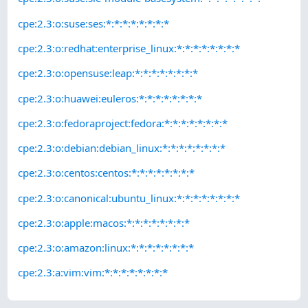
cpe:2.3:o:suse:ses:*:*:*:*:*:*:*:*
cpe:2.3:o:redhat:enterprise_linux:*:*:*:*:*:*:*:*
cpe:2.3:o:opensuse:leap:*:*:*:*:*:*:*:*
cpe:2.3:o:huawei:euleros:*:*:*:*:*:*:*:*
cpe:2.3:o:fedoraproject:fedora:*:*:*:*:*:*:*:*
cpe:2.3:o:debian:debian_linux:*:*:*:*:*:*:*:*
cpe:2.3:o:centos:centos:*:*:*:*:*:*:*:*
cpe:2.3:o:canonical:ubuntu_linux:*:*:*:*:*:*:*:*
cpe:2.3:o:apple:macos:*:*:*:*:*:*:*:*
cpe:2.3:o:amazon:linux:*:*:*:*:*:*:*:*
cpe:2.3:a:vim:vim:*:*:*:*:*:*:*:*