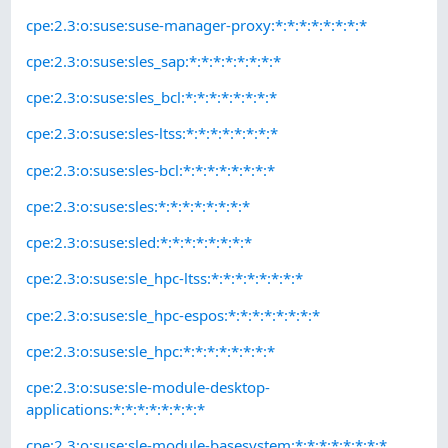
cpe:2.3:o:suse:suse-manager-proxy:*:*:*:*:*:*:*:*
cpe:2.3:o:suse:sles_sap:*:*:*:*:*:*:*:*
cpe:2.3:o:suse:sles_bcl:*:*:*:*:*:*:*:*
cpe:2.3:o:suse:sles-ltss:*:*:*:*:*:*:*:*
cpe:2.3:o:suse:sles-bcl:*:*:*:*:*:*:*:*
cpe:2.3:o:suse:sles:*:*:*:*:*:*:*:*
cpe:2.3:o:suse:sled:*:*:*:*:*:*:*:*
cpe:2.3:o:suse:sle_hpc-ltss:*:*:*:*:*:*:*:*
cpe:2.3:o:suse:sle_hpc-espos:*:*:*:*:*:*:*:*
cpe:2.3:o:suse:sle_hpc:*:*:*:*:*:*:*:*
cpe:2.3:o:suse:sle-module-desktop-
applications:*:*:*:*:*:*:*:*
cpe:2.3:o:suse:sle-module-basesystem:*:*:*:*:*:*:*:*