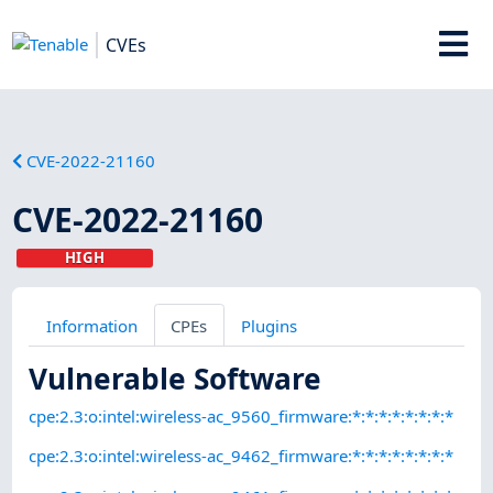
CVEs
CVE-2022-21160
CVE-2022-21160
HIGH
Information
CPEs
Plugins
Vulnerable Software
cpe:2.3:o:intel:wireless-ac_9560_firmware:*:*:*:*:*:*:*:*
cpe:2.3:o:intel:wireless-ac_9462_firmware:*:*:*:*:*:*:*:*