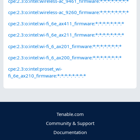
cpe:2.3:o:intel:wireless-ac_9461_firmware:*:*:*:*:*:*:*:*
cpe:2.3:o:intel:wireless-ac_9260_firmware:*:*:*:*:*:*:*:*
cpe:2.3:o:intel:wi-fi_6e_ax411_firmware:*:*:*:*:*:*:*:*
cpe:2.3:o:intel:wi-fi_6e_ax211_firmware:*:*:*:*:*:*:*:*
cpe:2.3:o:intel:wi-fi_6_ax201_firmware:*:*:*:*:*:*:*:*
cpe:2.3:o:intel:wi-fi_6_ax200_firmware:*:*:*:*:*:*:*:*
cpe:2.3:o:intel:proset_wi-
fi_6e_ax210_firmware:*:*:*:*:*:*:*:*
Tenable.com
Community & Support
Documentation